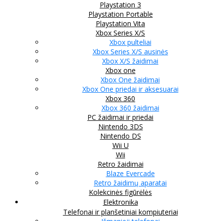
Playstation 3
Playstation Portable
Playstation Vita
Xbox Series X/S
Xbox pulteliai
Xbox Series X/S ausinės
Xbox X/S žaidimai
Xbox one
Xbox One žaidimai
Xbox One priedai ir aksesuarai
Xbox 360
Xbox 360 žaidimai
PC žaidimai ir priedai
Nintendo 3DS
Nintendo DS
Wii U
Wii
Retro žaidimai
Blaze Evercade
Retro žaidimų aparatai
Kolekcinės figūrėlės
Elektronika
Telefonai ir planšetiniai kompiuteriai