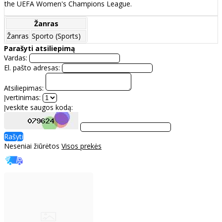
the UEFA Women's Champions League.
Žanras
Žanras
Sporto (Sports)
Parašyti atsiliepimą
Vardas:
El. pašto adresas:
Atsiliepimas:
Įvertinimas:
Įveskite saugos kodą:
Rašyti
Neseniai žiūrėtos
Visos prekės