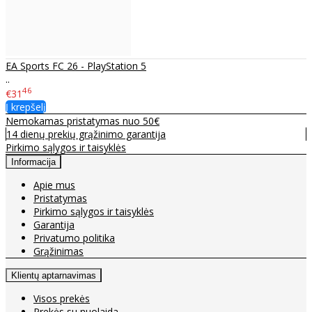
EA Sports FC 26 - PlayStation 5
..
46
€31
Į krepšelį
Nemokamas pristatymas nuo 50€
14 dienų prekių grąžinimo garantija
Pirkimo sąlygos ir taisyklės
Informacija
Apie mus
Pristatymas
Pirkimo sąlygos ir taisyklės
Garantija
Privatumo politika
Grąžinimas
Klientų aptarnavimas
Visos prekės
Prekės su nuolaida