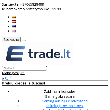
Susisiekite:
+37065828488
Iki nemokamo pristatymo liko €99.99
Navigacija
Mano paskyra
00
€0
0
Prekių krepšelis tuščias!
Žaidimai ir konsolės
Gaming aksesuarai
Gaming ausinės ir mikrofonai
Pultelių įkrovimo stovai