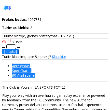
Prekės kodas:
1297381
Turimas kiekis:
2
Turime vietoje, greitas pristatymas ( 1-2 d.d. )
46
€31
su PVM
Turite klausimų apie šią prekę?
Klauskite
Aprašymas
Specifikacija
(0) Atsiliepimai
The Club is Yours in EA SPORTS FC™ 26.
Play your way with an overhauled gameplay experience powered
by feedback from the FC Community. The new Authentic
Gameplay preset delivers our most true-to-football experience
ever in Career, while the Competitive Gameplay preset—driven by