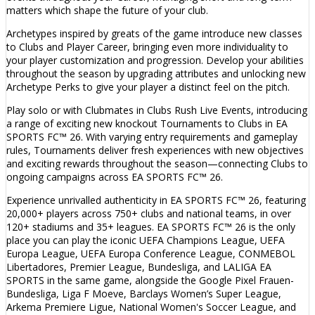
matters which shape the future of your club.
Archetypes inspired by greats of the game introduce new classes
to Clubs and Player Career, bringing even more individuality to
your player customization and progression. Develop your abilities
throughout the season by upgrading attributes and unlocking new
Archetype Perks to give your player a distinct feel on the pitch.
Play solo or with Clubmates in Clubs Rush Live Events, introducing
a range of exciting new knockout Tournaments to Clubs in EA
SPORTS FC™ 26. With varying entry requirements and gameplay
rules, Tournaments deliver fresh experiences with new objectives
and exciting rewards throughout the season—connecting Clubs to
ongoing campaigns across EA SPORTS FC™ 26.
Experience unrivalled authenticity in EA SPORTS FC™ 26, featuring
20,000+ players across 750+ clubs and national teams, in over
120+ stadiums and 35+ leagues. EA SPORTS FC™ 26 is the only
place you can play the iconic UEFA Champions League, UEFA
Europa League, UEFA Europa Conference League, CONMEBOL
Libertadores, Premier League, Bundesliga, and LALIGA EA
SPORTS in the same game, alongside the Google Pixel Frauen-
Bundesliga, Liga F Moeve, Barclays Women’s Super League,
Arkema Premiere Ligue, National Women's Soccer League, and