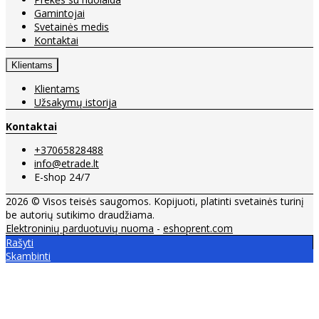
Gamintojai
Svetainės medis
Kontaktai
Klientams
Klientams
Užsakymų istorija
Kontaktai
+37065828488
info@etrade.lt
E-shop 24/7
2026 © Visos teisės saugomos. Kopijuoti, platinti svetainės turinį
be autorių sutikimo draudžiama.
Elektroninių parduotuvių nuoma
-
eshoprent.com
Rašyti
Skambinti