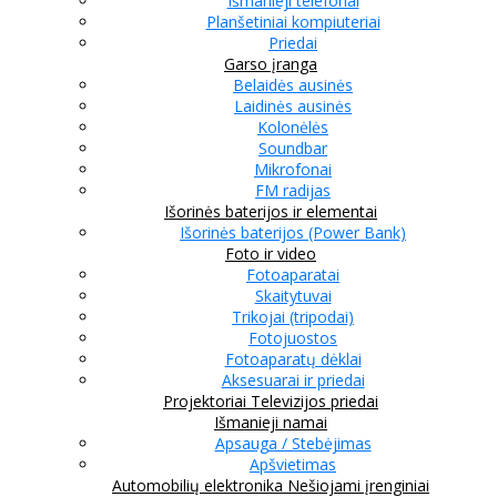
Išmanieji telefonai
Planšetiniai kompiuteriai
Priedai
Garso įranga
Belaidės ausinės
Laidinės ausinės
Kolonėlės
Soundbar
Mikrofonai
FM radijas
Išorinės baterijos ir elementai
Išorinės baterijos (Power Bank)
Foto ir video
Fotoaparatai
Skaitytuvai
Trikojai (tripodai)
Fotojuostos
Fotoaparatų dėklai
Aksesuarai ir priedai
Projektoriai
Televizijos priedai
Išmanieji namai
Apsauga / Stebėjimas
Apšvietimas
Automobilių elektronika
Nešiojami įrenginiai