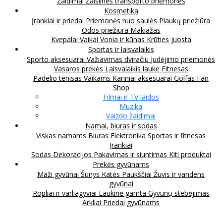
Žaidimai
Žaislinės transporto priemonės
Kosmetika
Įrankiai ir priedai
Priemonės nuo saulės
Plaukų priežiūra
Odos priežiūra
Makiažas
Kvepalai
Vaikai
Vonia ir kūnas
Krūties juosta
Sportas ir laisvalaikis
Sporto aksesuarai
Važiavimas dviračiu
Judėjimo priemonės
Vasaros prekės
Laisvalaikis lauke
Fitnesas
Padelio tenisas
Vaikams
Kariniai aksesuarai
Golfas
Fan
Shop
Filmai ir TV laidos
Muzika
Vaizdo žaidimai
Namai, biuras ir sodas
Viskas namams
Biuras
Elektronika
Sportas ir fitnesas
Įrankiai
Sodas
Dekoracijos
Pakavimas ir siuntimas
Kiti produktai
Prekės gyvūnams
Maži gyvūnai
Šunys
Katės
Paukščiai
Žuvis ir vandens
gyvūnai
Ropliai ir varliagyviai
Laukinė gamta
Gyvūnų stebėjimas
Arkliai
Priedai gyvūnams