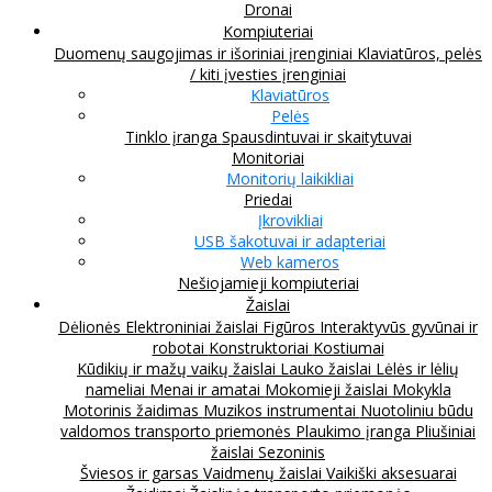
Dronai
Kompiuteriai
Duomenų saugojimas ir išoriniai įrenginiai
Klaviatūros, pelės
/ kiti įvesties įrenginiai
Klaviatūros
Pelės
Tinklo įranga
Spausdintuvai ir skaitytuvai
Monitoriai
Monitorių laikikliai
Priedai
Įkrovikliai
USB šakotuvai ir adapteriai
Web kameros
Nešiojamieji kompiuteriai
Žaislai
Dėlionės
Elektroniniai žaislai
Figūros
Interaktyvūs gyvūnai ir
robotai
Konstruktoriai
Kostiumai
Kūdikių ir mažų vaikų žaislai
Lauko žaislai
Lėlės ir lėlių
nameliai
Menai ir amatai
Mokomieji žaislai
Mokykla
Motorinis žaidimas
Muzikos instrumentai
Nuotoliniu būdu
valdomos transporto priemonės
Plaukimo įranga
Pliušiniai
žaislai
Sezoninis
Šviesos ir garsas
Vaidmenų žaislai
Vaikiški aksesuarai