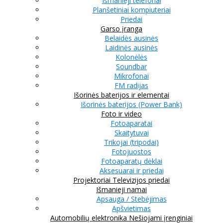
Išmanieji telefonai
Planšetiniai kompiuteriai
Priedai
Garso įranga
Belaidės ausinės
Laidinės ausinės
Kolonėlės
Soundbar
Mikrofonai
FM radijas
Išorinės baterijos ir elementai
Išorinės baterijos (Power Bank)
Foto ir video
Fotoaparatai
Skaitytuvai
Trikojai (tripodai)
Fotojuostos
Fotoaparatų dėklai
Aksesuarai ir priedai
Projektoriai
Televizijos priedai
Išmanieji namai
Apsauga / Stebėjimas
Apšvietimas
Automobilių elektronika
Nešiojami įrenginiai