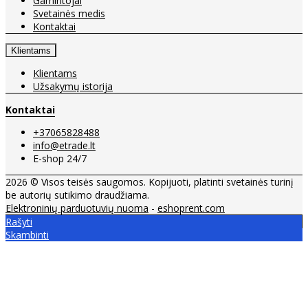
Gamintojai
Svetainės medis
Kontaktai
Klientams
Klientams
Užsakymų istorija
Kontaktai
+37065828488
info@etrade.lt
E-shop 24/7
2026 © Visos teisės saugomos. Kopijuoti, platinti svetainės turinį
be autorių sutikimo draudžiama.
Elektroninių parduotuvių nuoma
-
eshoprent.com
Rašyti
Skambinti