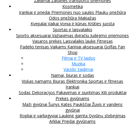
Žaidimai
Žaislinės transporto priemonės
Kosmetika
Įrankiai ir priedai
Priemonės nuo saulės
Plaukų priežiūra
Odos priežiūra
Makiažas
Kvepalai
Vaikai
Vonia ir kūnas
Krūties juosta
Sportas ir laisvalaikis
Sporto aksesuarai
Važiavimas dviračiu
Judėjimo priemonės
Vasaros prekės
Laisvalaikis lauke
Fitnesas
Padelio tenisas
Vaikams
Kariniai aksesuarai
Golfas
Fan
Shop
Filmai ir TV laidos
Muzika
Vaizdo žaidimai
Namai, biuras ir sodas
Viskas namams
Biuras
Elektronika
Sportas ir fitnesas
Įrankiai
Sodas
Dekoracijos
Pakavimas ir siuntimas
Kiti produktai
Prekės gyvūnams
Maži gyvūnai
Šunys
Katės
Paukščiai
Žuvis ir vandens
gyvūnai
Ropliai ir varliagyviai
Laukinė gamta
Gyvūnų stebėjimas
Arkliai
Priedai gyvūnams