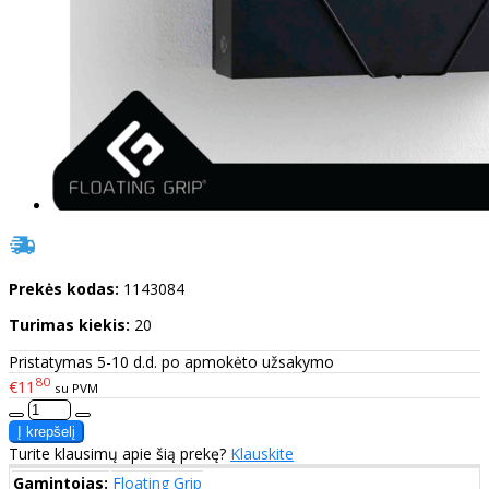
Prekės kodas:
1143084
Turimas kiekis:
20
Pristatymas 5-10 d.d. po apmokėto užsakymo
80
€11
su PVM
Turite klausimų apie šią prekę?
Klauskite
Gamintojas:
Floating Grip