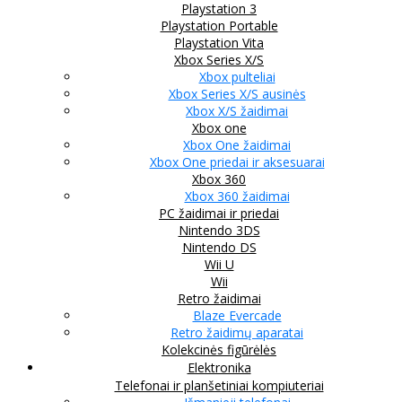
Playstation 3
Playstation Portable
Playstation Vita
Xbox Series X/S
Xbox pulteliai
Xbox Series X/S ausinės
Xbox X/S žaidimai
Xbox one
Xbox One žaidimai
Xbox One priedai ir aksesuarai
Xbox 360
Xbox 360 žaidimai
PC žaidimai ir priedai
Nintendo 3DS
Nintendo DS
Wii U
Wii
Retro žaidimai
Blaze Evercade
Retro žaidimų aparatai
Kolekcinės figūrėlės
Elektronika
Telefonai ir planšetiniai kompiuteriai