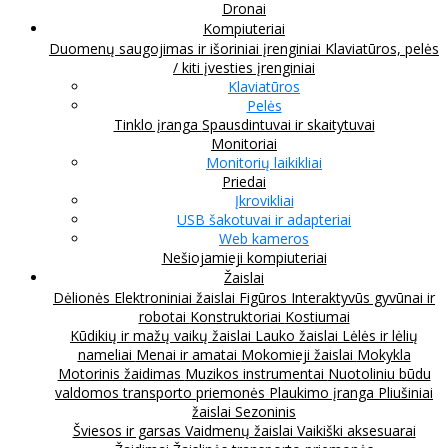
Dronai
Kompiuteriai
Duomenų saugojimas ir išoriniai įrenginiai
Klaviatūros, pelės
/ kiti įvesties įrenginiai
Klaviatūros
Pelės
Tinklo įranga
Spausdintuvai ir skaitytuvai
Monitoriai
Monitorių laikikliai
Priedai
Įkrovikliai
USB šakotuvai ir adapteriai
Web kameros
Nešiojamieji kompiuteriai
Žaislai
Dėlionės
Elektroniniai žaislai
Figūros
Interaktyvūs gyvūnai ir
robotai
Konstruktoriai
Kostiumai
Kūdikių ir mažų vaikų žaislai
Lauko žaislai
Lėlės ir lėlių
nameliai
Menai ir amatai
Mokomieji žaislai
Mokykla
Motorinis žaidimas
Muzikos instrumentai
Nuotoliniu būdu
valdomos transporto priemonės
Plaukimo įranga
Pliušiniai
žaislai
Sezoninis
Šviesos ir garsas
Vaidmenų žaislai
Vaikiški aksesuarai