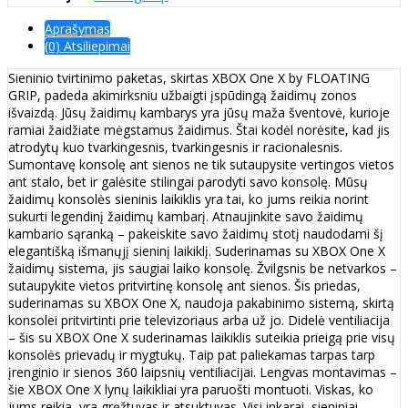
Aprašymas
(0) Atsiliepimai
Sieninio tvirtinimo paketas, skirtas XBOX One X by FLOATING
GRIP, padeda akimirksniu užbaigti įspūdingą žaidimų zonos
išvaizdą. Jūsų žaidimų kambarys yra jūsų maža šventovė, kurioje
ramiai žaidžiate mėgstamus žaidimus. Štai kodėl norėsite, kad jis
atrodytų kuo tvarkingesnis, tvarkingesnis ir racionalesnis.
Sumontavę konsolę ant sienos ne tik sutaupysite vertingos vietos
ant stalo, bet ir galėsite stilingai parodyti savo konsolę. Mūsų
žaidimų konsolės sieninis laikiklis yra tai, ko jums reikia norint
sukurti legendinį žaidimų kambarį. Atnaujinkite savo žaidimų
kambario sąranką – pakeiskite savo žaidimų stotį naudodami šį
elegantišką išmanųjį sieninį laikiklį. Suderinamas su XBOX One X
žaidimų sistema, jis saugiai laiko konsolę. Žvilgsnis be netvarkos –
sutaupykite vietos pritvirtinę konsolę ant sienos. Šis priedas,
suderinamas su XBOX One X, naudoja pakabinimo sistemą, skirtą
konsolei pritvirtinti prie televizoriaus arba už jo. Didelė ventiliacija
– šis su XBOX One X suderinamas laikiklis suteikia prieigą prie visų
konsolės prievadų ir mygtukų. Taip pat paliekamas tarpas tarp
įrenginio ir sienos 360 laipsnių ventiliacijai. Lengvas montavimas –
šie XBOX One X lynų laikikliai yra paruošti montuoti. Viskas, ko
jums reikia, yra gręžtuvas ir atsuktuvas. Visi inkarai, sieniniai