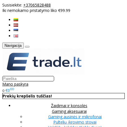
Susisiekite:
+37065828488
Iki nemokamo pristatymo liko €99.99
Navigacija
Mano paskyra
00
€0
0
Prekių krepšelis tuščias!
Žaidimai ir konsolės
Gaming aksesuarai
Gaming ausinės ir mikrofonai
Pultelių įkrovimo stovai