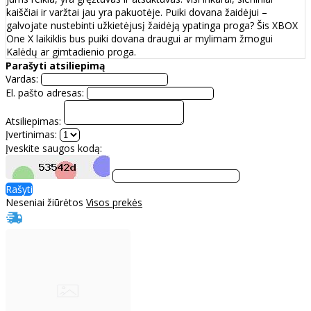
kaiščiai ir varžtai jau yra pakuotėje. Puiki dovana žaidėjui –
galvojate nustebinti užkietėjusį žaidėją ypatinga proga? Šis XBOX
One X laikiklis bus puiki dovana draugui ar mylimam žmogui
Kalėdų ar gimtadienio proga.
Parašyti atsiliepimą
Vardas:
El. pašto adresas:
Atsiliepimas:
Įvertinimas:
Įveskite saugos kodą:
Rašyti
Neseniai žiūrėtos
Visos prekės