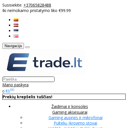
Susisiekite:
+37065828488
Iki nemokamo pristatymo liko €99.99
Navigacija
Mano paskyra
00
€0
0
Prekių krepšelis tuščias!
Žaidimai ir konsolės
Gaming aksesuarai
Gaming ausinės ir mikrofonai
Pultelių įkrovimo stovai