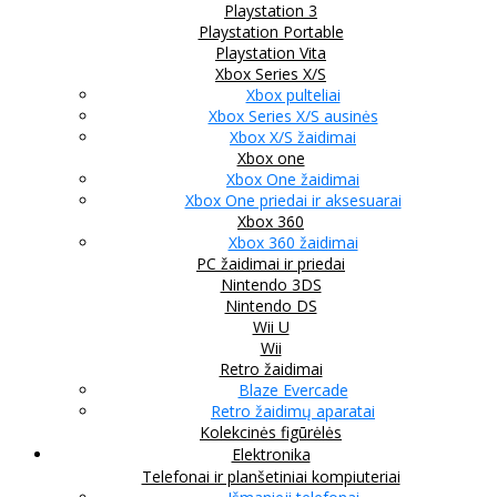
Playstation 3
Playstation Portable
Playstation Vita
Xbox Series X/S
Xbox pulteliai
Xbox Series X/S ausinės
Xbox X/S žaidimai
Xbox one
Xbox One žaidimai
Xbox One priedai ir aksesuarai
Xbox 360
Xbox 360 žaidimai
PC žaidimai ir priedai
Nintendo 3DS
Nintendo DS
Wii U
Wii
Retro žaidimai
Blaze Evercade
Retro žaidimų aparatai
Kolekcinės figūrėlės
Elektronika
Telefonai ir planšetiniai kompiuteriai