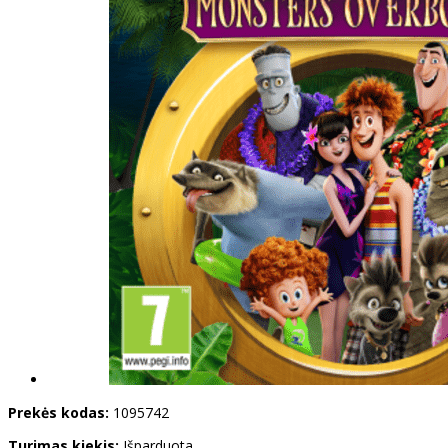
Prekės kodas:
1095742
Turimas kiekis:
Išparduota