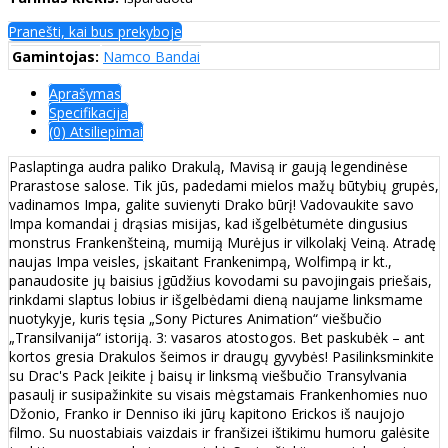
Pranešti, kai bus prekyboje
Gamintojas:
Namco Bandai
Aprašymas
Specifikacija
(0) Atsiliepimai
Paslaptinga audra paliko Drakulą, Mavisą ir gaują legendinėse
Prarastose salose. Tik jūs, padedami mielos mažų būtybių grupės,
vadinamos Impa, galite suvienyti Drako būrį! Vadovaukite savo
Impa komandai į drąsias misijas, kad išgelbėtumėte dingusius
monstrus Frankenšteiną, mumiją Murėjus ir vilkolakį Veiną. Atradę
naujas Impa veisles, įskaitant Frankenimpą, Wolfimpą ir kt.,
panaudosite jų baisius įgūdžius kovodami su pavojingais priešais,
rinkdami slaptus lobius ir išgelbėdami dieną naujame linksmame
nuotykyje, kuris tęsia „Sony Pictures Animation“ viešbučio
„Transilvanija“ istoriją. 3: vasaros atostogos. Bet paskubėk – ant
kortos gresia Drakulos šeimos ir draugų gyvybės! Pasilinksminkite
su Drac's Pack Įeikite į baisų ir linksmą viešbučio Transylvania
pasaulį ir susipažinkite su visais mėgstamais Frankenhomies nuo
Džonio, Franko ir Denniso iki jūrų kapitono Erickos iš naujojo
filmo. Su nuostabiais vaizdais ir franšizei ištikimu humoru galėsite