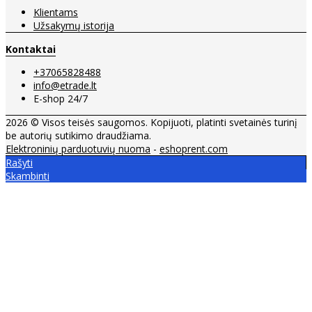
Klientams
Užsakymų istorija
Kontaktai
+37065828488
info@etrade.lt
E-shop 24/7
2026 © Visos teisės saugomos. Kopijuoti, platinti svetainės turinį
be autorių sutikimo draudžiama.
Elektroninių parduotuvių nuoma
-
eshoprent.com
Rašyti
Skambinti