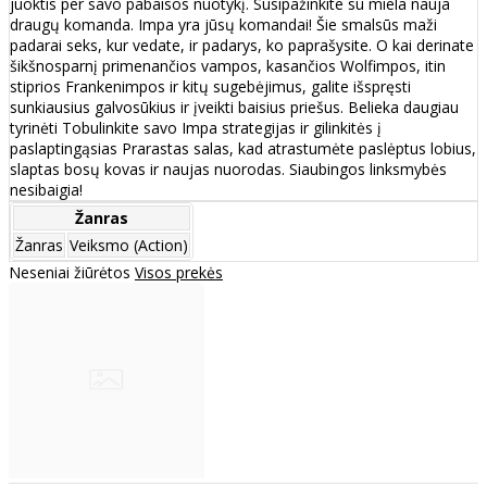
juoktis per savo pabaisos nuotykį. Susipažinkite su miela nauja
draugų komanda. Impa yra jūsų komandai! Šie smalsūs maži
padarai seks, kur vedate, ir padarys, ko paprašysite. O kai derinate
šikšnosparnį primenančios vampos, kasančios Wolfimpos, itin
stiprios Frankenimpos ir kitų sugebėjimus, galite išspręsti
sunkiausius galvosūkius ir įveikti baisius priešus. Belieka daugiau
tyrinėti Tobulinkite savo Impa strategijas ir gilinkitės į
paslaptingąsias Prarastas salas, kad atrastumėte paslėptus lobius,
slaptas bosų kovas ir naujas nuorodas. Siaubingos linksmybės
nesibaigia!
Žanras
Žanras
Veiksmo (Action)
Neseniai žiūrėtos
Visos prekės