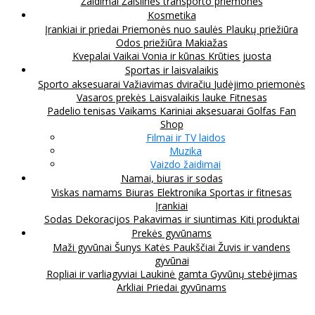
Žaidimai
Žaislinės transporto priemonės
Kosmetika
Įrankiai ir priedai
Priemonės nuo saulės
Plaukų priežiūra
Odos priežiūra
Makiažas
Kvepalai
Vaikai
Vonia ir kūnas
Krūties juosta
Sportas ir laisvalaikis
Sporto aksesuarai
Važiavimas dviračiu
Judėjimo priemonės
Vasaros prekės
Laisvalaikis lauke
Fitnesas
Padelio tenisas
Vaikams
Kariniai aksesuarai
Golfas
Fan
Shop
Filmai ir TV laidos
Muzika
Vaizdo žaidimai
Namai, biuras ir sodas
Viskas namams
Biuras
Elektronika
Sportas ir fitnesas
Įrankiai
Sodas
Dekoracijos
Pakavimas ir siuntimas
Kiti produktai
Prekės gyvūnams
Maži gyvūnai
Šunys
Katės
Paukščiai
Žuvis ir vandens
gyvūnai
Ropliai ir varliagyviai
Laukinė gamta
Gyvūnų stebėjimas
Arkliai
Priedai gyvūnams