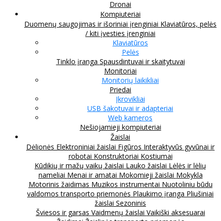
Dronai
Kompiuteriai
Duomenų saugojimas ir išoriniai įrenginiai
Klaviatūros, pelės
/ kiti įvesties įrenginiai
Klaviatūros
Pelės
Tinklo įranga
Spausdintuvai ir skaitytuvai
Monitoriai
Monitorių laikikliai
Priedai
Įkrovikliai
USB šakotuvai ir adapteriai
Web kameros
Nešiojamieji kompiuteriai
Žaislai
Dėlionės
Elektroniniai žaislai
Figūros
Interaktyvūs gyvūnai ir
robotai
Konstruktoriai
Kostiumai
Kūdikių ir mažų vaikų žaislai
Lauko žaislai
Lėlės ir lėlių
nameliai
Menai ir amatai
Mokomieji žaislai
Mokykla
Motorinis žaidimas
Muzikos instrumentai
Nuotoliniu būdu
valdomos transporto priemonės
Plaukimo įranga
Pliušiniai
žaislai
Sezoninis
Šviesos ir garsas
Vaidmenų žaislai
Vaikiški aksesuarai