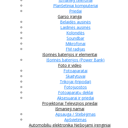
Išmanieji telefonai
Planšetiniai kompiuteriai
Priedai
Garso įranga
Belaidės ausinės
Laidinės ausinės
Kolonėlės
Soundbar
Mikrofonai
FM radijas
Išorinės baterijos ir elementai
Išorinės baterijos (Power Bank)
Foto ir video
Fotoaparatai
Skaitytuvai
Trikojai (tripodai)
Fotojuostos
Fotoaparatų dėklai
Aksesuarai ir priedai
Projektoriai
Televizijos priedai
Išmanieji namai
Apsauga / Stebėjimas
Apšvietimas
Automobilių elektronika
Nešiojami įrenginiai