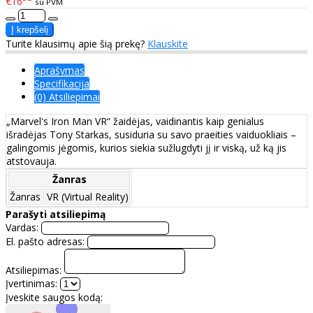
€16
su PVM
Turite klausimų apie šią prekę?
Klauskite
Aprašymas
Specifikacija
(0) Atsiliepimai
„Marvel's Iron Man VR“ žaidėjas, vaidinantis kaip genialus
išradėjas Tony Starkas, susiduria su savo praeities vaiduokliais –
galingomis jėgomis, kurios siekia sužlugdyti jį ir viską, už ką jis
atstovauja.
Žanras
Žanras
VR (Virtual Reality)
Parašyti atsiliepimą
Vardas:
El. pašto adresas:
Atsiliepimas:
Įvertinimas:
Įveskite saugos kodą: