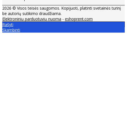
2026 © Visos teisės saugomos. Kopijuoti, platinti svetainės turinį
be autorių sutikimo draudžiama.
Elektroninių parduotuvių nuoma
-
eshoprent.com
Rašyti
Skambinti