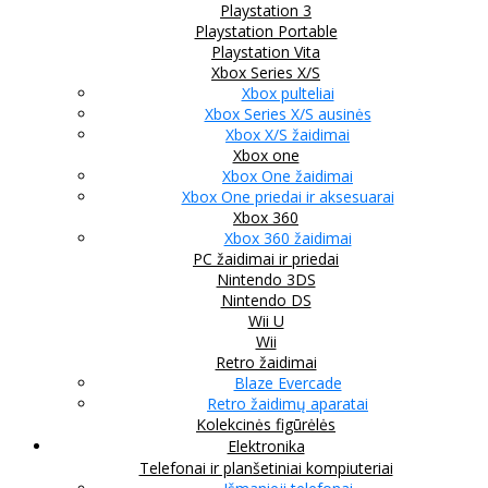
Playstation 3
Playstation Portable
Playstation Vita
Xbox Series X/S
Xbox pulteliai
Xbox Series X/S ausinės
Xbox X/S žaidimai
Xbox one
Xbox One žaidimai
Xbox One priedai ir aksesuarai
Xbox 360
Xbox 360 žaidimai
PC žaidimai ir priedai
Nintendo 3DS
Nintendo DS
Wii U
Wii
Retro žaidimai
Blaze Evercade
Retro žaidimų aparatai
Kolekcinės figūrėlės
Elektronika
Telefonai ir planšetiniai kompiuteriai