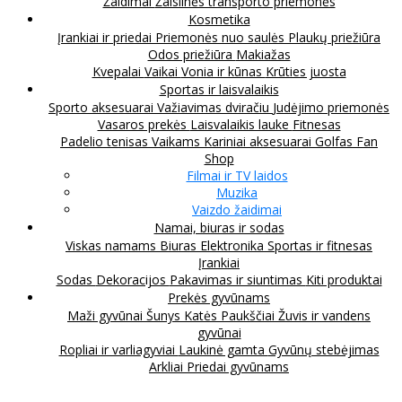
Žaidimai
Žaislinės transporto priemonės
Kosmetika
Įrankiai ir priedai
Priemonės nuo saulės
Plaukų priežiūra
Odos priežiūra
Makiažas
Kvepalai
Vaikai
Vonia ir kūnas
Krūties juosta
Sportas ir laisvalaikis
Sporto aksesuarai
Važiavimas dviračiu
Judėjimo priemonės
Vasaros prekės
Laisvalaikis lauke
Fitnesas
Padelio tenisas
Vaikams
Kariniai aksesuarai
Golfas
Fan
Shop
Filmai ir TV laidos
Muzika
Vaizdo žaidimai
Namai, biuras ir sodas
Viskas namams
Biuras
Elektronika
Sportas ir fitnesas
Įrankiai
Sodas
Dekoracijos
Pakavimas ir siuntimas
Kiti produktai
Prekės gyvūnams
Maži gyvūnai
Šunys
Katės
Paukščiai
Žuvis ir vandens
gyvūnai
Ropliai ir varliagyviai
Laukinė gamta
Gyvūnų stebėjimas
Arkliai
Priedai gyvūnams