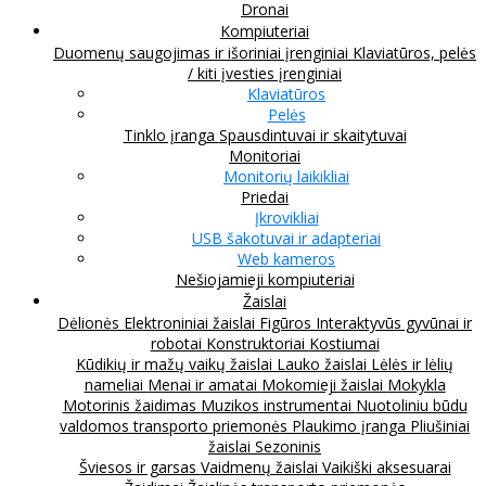
Dronai
Kompiuteriai
Duomenų saugojimas ir išoriniai įrenginiai
Klaviatūros, pelės
/ kiti įvesties įrenginiai
Klaviatūros
Pelės
Tinklo įranga
Spausdintuvai ir skaitytuvai
Monitoriai
Monitorių laikikliai
Priedai
Įkrovikliai
USB šakotuvai ir adapteriai
Web kameros
Nešiojamieji kompiuteriai
Žaislai
Dėlionės
Elektroniniai žaislai
Figūros
Interaktyvūs gyvūnai ir
robotai
Konstruktoriai
Kostiumai
Kūdikių ir mažų vaikų žaislai
Lauko žaislai
Lėlės ir lėlių
nameliai
Menai ir amatai
Mokomieji žaislai
Mokykla
Motorinis žaidimas
Muzikos instrumentai
Nuotoliniu būdu
valdomos transporto priemonės
Plaukimo įranga
Pliušiniai
žaislai
Sezoninis
Šviesos ir garsas
Vaidmenų žaislai
Vaikiški aksesuarai