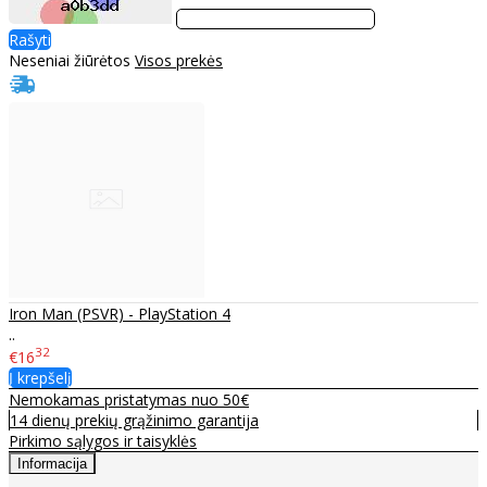
Rašyti
Neseniai žiūrėtos
Visos prekės
Iron Man (PSVR) - PlayStation 4
..
32
€16
Į krepšelį
Nemokamas pristatymas nuo 50€
14 dienų prekių grąžinimo garantija
Pirkimo sąlygos ir taisyklės
Informacija