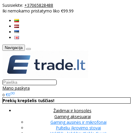
Susisiekite:
+37065828488
Iki nemokamo pristatymo liko €99.99
Navigacija
Mano paskyra
00
€0
0
Prekių krepšelis tuščias!
Žaidimai ir konsolės
Gaming aksesuarai
Gaming ausinės ir mikrofonai
Pultelių įkrovimo stovai