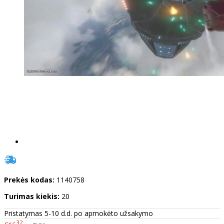
Prekės kodas:
1140758
Turimas kiekis:
20
Pristatymas 5-10 d.d. po apmokėto užsakymo
32