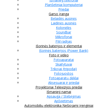
Išmanieji telefonai
Planšetiniai kompiuteriai
Priedai
Garso įranga
Belaidės ausinės
Laidinės ausinės
Kolonėlės
Soundbar
Mikrofonai
FM radijas
Išorinės baterijos ir elementai
Išorinės baterijos (Power Bank)
Foto ir video
Fotoaparatai
Skaitytuvai
Trikojai (tripodai)
Fotojuostos
Fotoaparatų dėklai
Aksesuarai ir priedai
Projektoriai
Televizijos priedai
Išmanieji namai
Apsauga / Stebėjimas
Apšvietimas
Automobilių elektronika
Nešiojami įrenginiai