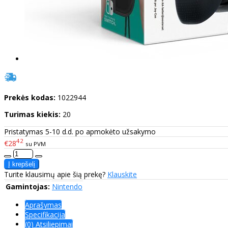
Prekės kodas:
1022944
Turimas kiekis:
20
Pristatymas 5-10 d.d. po apmokėto užsakymo
42
€28
su PVM
Turite klausimų apie šią prekę?
Klauskite
Gamintojas:
Nintendo
Aprašymas
Specifikacija
(0) Atsiliepimai