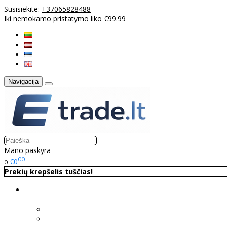
Susisiekite:
+37065828488
Iki nemokamo pristatymo liko €99.99
Navigacija
Mano paskyra
00
€0
0
Prekių krepšelis tuščias!