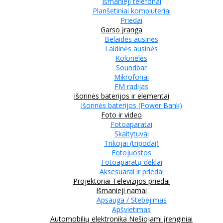
Išmanieji telefonai
Planšetiniai kompiuteriai
Priedai
Garso įranga
Belaidės ausinės
Laidinės ausinės
Kolonėlės
Soundbar
Mikrofonai
FM radijas
Išorinės baterijos ir elementai
Išorinės baterijos (Power Bank)
Foto ir video
Fotoaparatai
Skaitytuvai
Trikojai (tripodai)
Fotojuostos
Fotoaparatų dėklai
Aksesuarai ir priedai
Projektoriai
Televizijos priedai
Išmanieji namai
Apsauga / Stebėjimas
Apšvietimas
Automobilių elektronika
Nešiojami įrenginiai