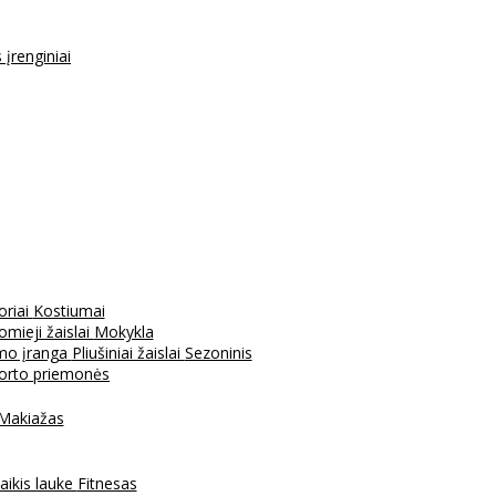
s įrenginiai
oriai
Kostiumai
mieji žaislai
Mokykla
mo įranga
Pliušiniai žaislai
Sezoninis
porto priemonės
Makiažas
aikis lauke
Fitnesas