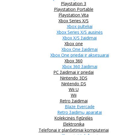
Playstation 3
Playstation Portable
Playstation Vita
Xbox Series X/S
Xbox pulteliai
Xbox Series X/S ausinės
Xbox X/S žaidimai
Xbox one
Xbox One žaidimai
Xbox One priedai ir aksesuarai
Xbox 360
Xbox 360 žaidimai
PC žaidimai ir priedai
Nintendo 3DS
Nintendo DS
Wii U
Wii
Retro žaidimai
Blaze Evercade
Retro žaidimų aparatai
Kolekcinės figūrėlės
Elektronika
Telefonai ir planšetiniai kompiuteriai