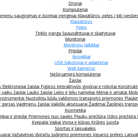
Dronai
Kompiuteriai
menų saugojimas ir išoriniai įrenginiai
Klaviatūros, pelės / kiti įvestie
Klaviatūros
Pelės
Tinklo įranga
Spausdintuvai ir skaitytuvai
Monitoriai
Monitorių laikikliai
Priedai
Įkrovikliai
USB šakotuvai ir adapteriai
Web kameros
Nešiojamieji kompiuteriai
Žaislai
s
Elektroniniai žaislai
Figūros
Interaktyvūs gyvūnai ir robotai
Konstrukt
 vaikų žaislai
Lauko žaislai
Lėlės ir lėlių nameliai
Menai ir amatai
Moko
instrumentai
Nuotoliniu būdu valdomos transporto priemonės
Plauki
ir garsas
Vaidmenų žaislai
Vaikiški aksesuarai
Žaidimai
Žaislinės trans
Kosmetika
nkiai ir priedai
Priemonės nuo saulės
Plaukų priežiūra
Odos priežiūra
Kvepalai
Vaikai
Vonia ir kūnas
Krūties juosta
Sportas ir laisvalaikis
suarai
Važiavimas dviračiu
Judėjimo priemonės
Vasaros prekės
Laisval