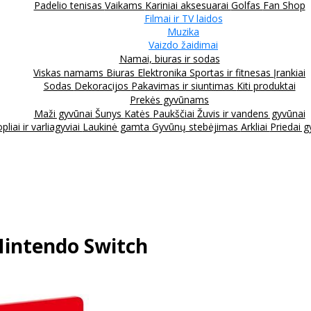
Padelio tenisas
Vaikams
Kariniai aksesuarai
Golfas
Fan Shop
Filmai ir TV laidos
Muzika
Vaizdo žaidimai
Namai, biuras ir sodas
Viskas namams
Biuras
Elektronika
Sportas ir fitnesas
Įrankiai
Sodas
Dekoracijos
Pakavimas ir siuntimas
Kiti produktai
Prekės gyvūnams
Maži gyvūnai
Šunys
Katės
Paukščiai
Žuvis ir vandens gyvūnai
pliai ir varliagyviai
Laukinė gamta
Gyvūnų stebėjimas
Arkliai
Priedai 
 Nintendo Switch