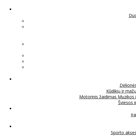
Duo
Dėlionė
Kūdikių ir mažų
Motorinis žaidimas
Muzikos 
Šviesos 
Įra
Sporto akse