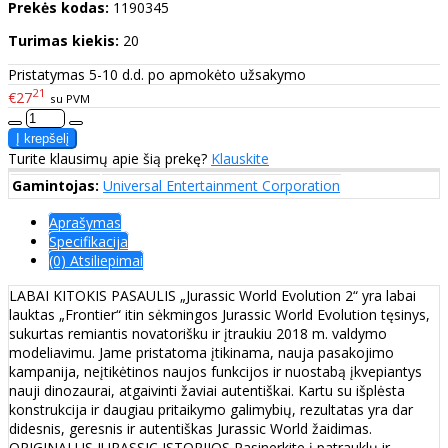
Prekės kodas:
1190345
Turimas kiekis:
20
Pristatymas 5-10 d.d. po apmokėto užsakymo
21
€27
su PVM
Turite klausimų apie šią prekę?
Klauskite
Gamintojas:
Universal Entertainment Corporation
Aprašymas
Specifikacija
(0) Atsiliepimai
LABAI KITOKIS PASAULIS „Jurassic World Evolution 2“ yra labai
lauktas „Frontier“ itin sėkmingos Jurassic World Evolution tęsinys,
sukurtas remiantis novatorišku ir įtraukiu 2018 m. valdymo
modeliavimu. Jame pristatoma įtikinama, nauja pasakojimo
kampanija, neįtikėtinos naujos funkcijos ir nuostabą įkvepiantys
nauji dinozaurai, atgaivinti žaviai autentiškai. Kartu su išplėsta
konstrukcija ir daugiau pritaikymo galimybių, rezultatas yra dar
didesnis, geresnis ir autentiškas Jurassic World žaidimas.
ORIGINALUS JURASSIC ISTORIJOS Pasinerkite į patrauklų ir