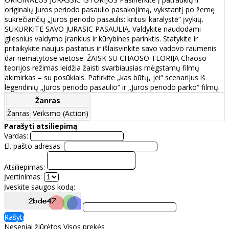
originalų Juros periodo pasaulio pasakojimą, vykstantį po žemę
sukrečiančių „Juros periodo pasaulis: kritusi karalystė“ įvykių.
SUKURKITE SAVO JURASIC PASAULIĄ. Valdykite naudodami
gilesnius valdymo įrankius ir kūrybines parinktis. Statykite ir
pritaikykite naujus pastatus ir išlaisvinkite savo vadovo raumenis
dar nematytose vietose. ŽAISK SU CHAOSO TEORIJA Chaoso
teorijos režimas leidžia žaisti svarbiausias mėgstamų filmų
akimirkas – su posūkiais. Patirkite „kas būtų, jei“ scenarijus iš
legendinių „Juros periodo pasaulio“ ir „Juros periodo parko“ filmų.
Žanras
Žanras
Veiksmo (Action)
Parašyti atsiliepimą
Vardas:
El. pašto adresas:
Atsiliepimas:
Įvertinimas:
Įveskite saugos kodą:
Rašyti
Neseniai žiūrėtos
Visos prekės