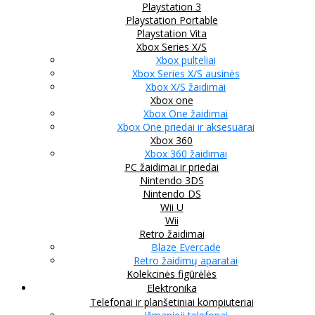
Playstation 3
Playstation Portable
Playstation Vita
Xbox Series X/S
Xbox pulteliai
Xbox Series X/S ausinės
Xbox X/S žaidimai
Xbox one
Xbox One žaidimai
Xbox One priedai ir aksesuarai
Xbox 360
Xbox 360 žaidimai
PC žaidimai ir priedai
Nintendo 3DS
Nintendo DS
Wii U
Wii
Retro žaidimai
Blaze Evercade
Retro žaidimų aparatai
Kolekcinės figūrėlės
Elektronika
Telefonai ir planšetiniai kompiuteriai