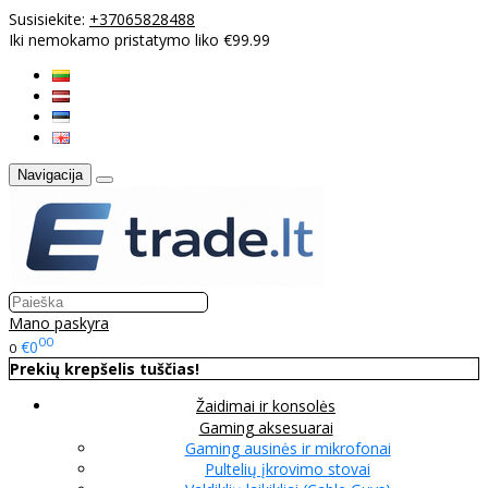
Susisiekite:
+37065828488
Iki nemokamo pristatymo liko €99.99
Navigacija
Mano paskyra
00
€0
0
Prekių krepšelis tuščias!
Žaidimai ir konsolės
Gaming aksesuarai
Gaming ausinės ir mikrofonai
Pultelių įkrovimo stovai