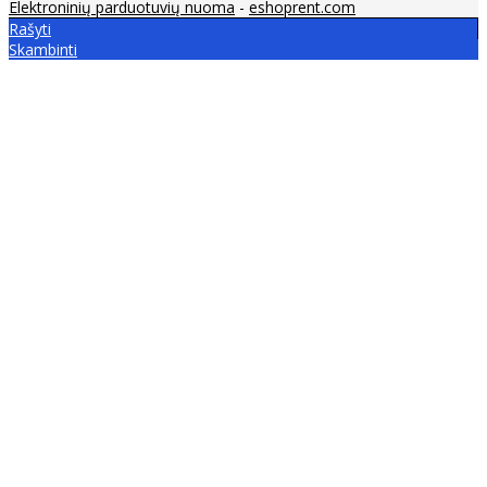
Elektroninių parduotuvių nuoma
-
eshoprent.com
Rašyti
Skambinti