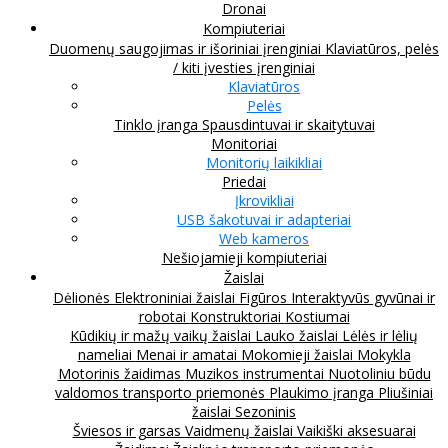
Dronai
Kompiuteriai
Duomenų saugojimas ir išoriniai įrenginiai
Klaviatūros, pelės
/ kiti įvesties įrenginiai
Klaviatūros
Pelės
Tinklo įranga
Spausdintuvai ir skaitytuvai
Monitoriai
Monitorių laikikliai
Priedai
Įkrovikliai
USB šakotuvai ir adapteriai
Web kameros
Nešiojamieji kompiuteriai
Žaislai
Dėlionės
Elektroniniai žaislai
Figūros
Interaktyvūs gyvūnai ir
robotai
Konstruktoriai
Kostiumai
Kūdikių ir mažų vaikų žaislai
Lauko žaislai
Lėlės ir lėlių
nameliai
Menai ir amatai
Mokomieji žaislai
Mokykla
Motorinis žaidimas
Muzikos instrumentai
Nuotoliniu būdu
valdomos transporto priemonės
Plaukimo įranga
Pliušiniai
žaislai
Sezoninis
Šviesos ir garsas
Vaidmenų žaislai
Vaikiški aksesuarai