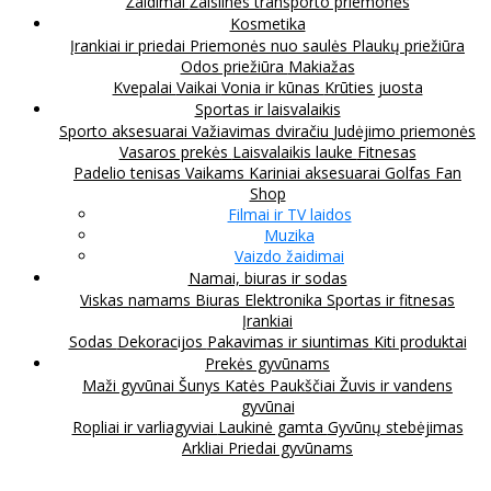
Žaidimai
Žaislinės transporto priemonės
Kosmetika
Įrankiai ir priedai
Priemonės nuo saulės
Plaukų priežiūra
Odos priežiūra
Makiažas
Kvepalai
Vaikai
Vonia ir kūnas
Krūties juosta
Sportas ir laisvalaikis
Sporto aksesuarai
Važiavimas dviračiu
Judėjimo priemonės
Vasaros prekės
Laisvalaikis lauke
Fitnesas
Padelio tenisas
Vaikams
Kariniai aksesuarai
Golfas
Fan
Shop
Filmai ir TV laidos
Muzika
Vaizdo žaidimai
Namai, biuras ir sodas
Viskas namams
Biuras
Elektronika
Sportas ir fitnesas
Įrankiai
Sodas
Dekoracijos
Pakavimas ir siuntimas
Kiti produktai
Prekės gyvūnams
Maži gyvūnai
Šunys
Katės
Paukščiai
Žuvis ir vandens
gyvūnai
Ropliai ir varliagyviai
Laukinė gamta
Gyvūnų stebėjimas
Arkliai
Priedai gyvūnams