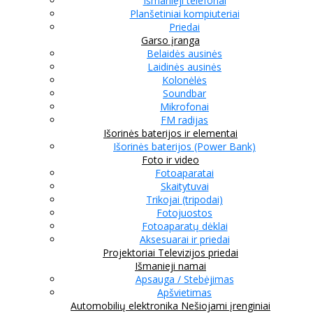
Išmanieji telefonai
Planšetiniai kompiuteriai
Priedai
Garso įranga
Belaidės ausinės
Laidinės ausinės
Kolonėlės
Soundbar
Mikrofonai
FM radijas
Išorinės baterijos ir elementai
Išorinės baterijos (Power Bank)
Foto ir video
Fotoaparatai
Skaitytuvai
Trikojai (tripodai)
Fotojuostos
Fotoaparatų dėklai
Aksesuarai ir priedai
Projektoriai
Televizijos priedai
Išmanieji namai
Apsauga / Stebėjimas
Apšvietimas
Automobilių elektronika
Nešiojami įrenginiai