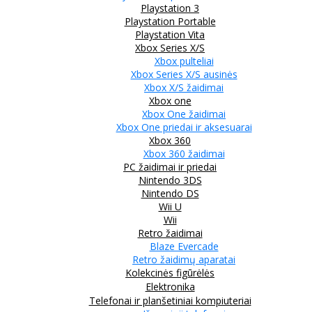
Playstation 3
Playstation Portable
Playstation Vita
Xbox Series X/S
Xbox pulteliai
Xbox Series X/S ausinės
Xbox X/S žaidimai
Xbox one
Xbox One žaidimai
Xbox One priedai ir aksesuarai
Xbox 360
Xbox 360 žaidimai
PC žaidimai ir priedai
Nintendo 3DS
Nintendo DS
Wii U
Wii
Retro žaidimai
Blaze Evercade
Retro žaidimų aparatai
Kolekcinės figūrėlės
Elektronika
Telefonai ir planšetiniai kompiuteriai