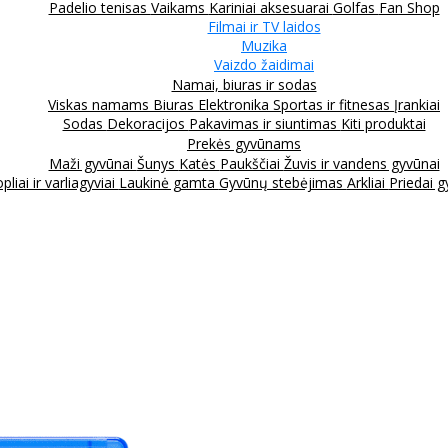
Padelio tenisas
Vaikams
Kariniai aksesuarai
Golfas
Fan Shop
Filmai ir TV laidos
Muzika
Vaizdo žaidimai
Namai, biuras ir sodas
Viskas namams
Biuras
Elektronika
Sportas ir fitnesas
Įrankiai
Sodas
Dekoracijos
Pakavimas ir siuntimas
Kiti produktai
Prekės gyvūnams
Maži gyvūnai
Šunys
Katės
Paukščiai
Žuvis ir vandens gyvūnai
pliai ir varliagyviai
Laukinė gamta
Gyvūnų stebėjimas
Arkliai
Priedai 