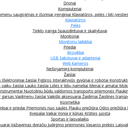
Dronai
Kompiuteriai
menų saugojimas ir išoriniai įrenginiai
Klaviatūros, pelės / kiti įvestie
Klaviatūros
Pelės
Tinklo įranga
Spausdintuvai ir skaitytuvai
Monitoriai
Monitorių laikikliai
Priedai
Įkrovikliai
USB šakotuvai ir adapteriai
Web kameros
Nešiojamieji kompiuteriai
Žaislai
s
Elektroniniai žaislai
Figūros
Interaktyvūs gyvūnai ir robotai
Konstrukt
 vaikų žaislai
Lauko žaislai
Lėlės ir lėlių nameliai
Menai ir amatai
Moko
instrumentai
Nuotoliniu būdu valdomos transporto priemonės
Plauki
ir garsas
Vaidmenų žaislai
Vaikiški aksesuarai
Žaidimai
Žaislinės trans
Kosmetika
nkiai ir priedai
Priemonės nuo saulės
Plaukų priežiūra
Odos priežiūra
Kvepalai
Vaikai
Vonia ir kūnas
Krūties juosta
Sportas ir laisvalaikis
suarai
Važiavimas dviračiu
Judėjimo priemonės
Vasaros prekės
Laisval