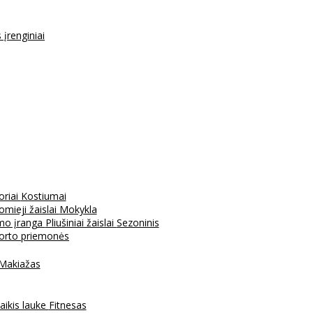
s įrenginiai
oriai
Kostiumai
mieji žaislai
Mokykla
mo įranga
Pliušiniai žaislai
Sezoninis
porto priemonės
Makiažas
aikis lauke
Fitnesas