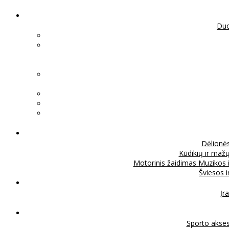
Duo
Dėlionė
Kūdikių ir mažų
Motorinis žaidimas
Muzikos 
Šviesos 
Įra
Sporto akse