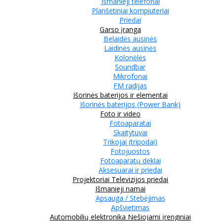
Išmanieji telefonai
Planšetiniai kompiuteriai
Priedai
Garso įranga
Belaidės ausinės
Laidinės ausinės
Kolonėlės
Soundbar
Mikrofonai
FM radijas
Išorinės baterijos ir elementai
Išorinės baterijos (Power Bank)
Foto ir video
Fotoaparatai
Skaitytuvai
Trikojai (tripodai)
Fotojuostos
Fotoaparatų dėklai
Aksesuarai ir priedai
Projektoriai
Televizijos priedai
Išmanieji namai
Apsauga / Stebėjimas
Apšvietimas
Automobilių elektronika
Nešiojami įrenginiai