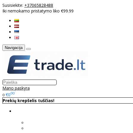
Susisiekite:
+37065828488
Iki nemokamo pristatymo liko €99.99
Navigacija
Mano paskyra
00
€0
0
Prekių krepšelis tuščias!