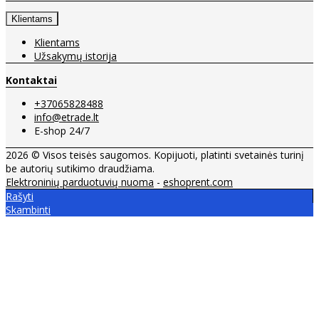
Klientams
Klientams
Užsakymų istorija
Kontaktai
+37065828488
info@etrade.lt
E-shop 24/7
2026 © Visos teisės saugomos. Kopijuoti, platinti svetainės turinį
be autorių sutikimo draudžiama.
Elektroninių parduotuvių nuoma
-
eshoprent.com
Rašyti
Skambinti