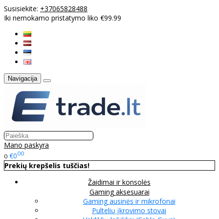
Susisiekite:
+37065828488
Iki nemokamo pristatymo liko €99.99
Navigacija
Mano paskyra
00
€0
0
Prekių krepšelis tuščias!
Žaidimai ir konsolės
Gaming aksesuarai
Gaming ausinės ir mikrofonai
Pultelių įkrovimo stovai