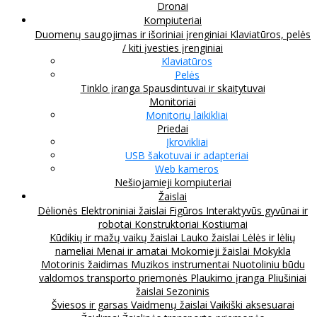
Dronai
Kompiuteriai
Duomenų saugojimas ir išoriniai įrenginiai
Klaviatūros, pelės
/ kiti įvesties įrenginiai
Klaviatūros
Pelės
Tinklo įranga
Spausdintuvai ir skaitytuvai
Monitoriai
Monitorių laikikliai
Priedai
Įkrovikliai
USB šakotuvai ir adapteriai
Web kameros
Nešiojamieji kompiuteriai
Žaislai
Dėlionės
Elektroniniai žaislai
Figūros
Interaktyvūs gyvūnai ir
robotai
Konstruktoriai
Kostiumai
Kūdikių ir mažų vaikų žaislai
Lauko žaislai
Lėlės ir lėlių
nameliai
Menai ir amatai
Mokomieji žaislai
Mokykla
Motorinis žaidimas
Muzikos instrumentai
Nuotoliniu būdu
valdomos transporto priemonės
Plaukimo įranga
Pliušiniai
žaislai
Sezoninis
Šviesos ir garsas
Vaidmenų žaislai
Vaikiški aksesuarai