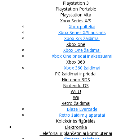
Playstation 3
Playstation Portable
Playstation Vita
Xbox Series X/S
Xbox pulteliai
Xbox Series X/S ausinės
Xbox X/S žaidimai
Xbox one
Xbox One žaidimai
Xbox One priedai ir aksesuarai
Xbox 360
Xbox 360 žaidimai
PC žaidimai ir priedai
Nintendo 3DS
Nintendo DS
Wii U
Wii
Retro žaidimai
Blaze Evercade
Retro žaidimų aparatai
Kolekcinės figūrėlės
Elektronika
Telefonai ir planšetiniai kompiuteriai