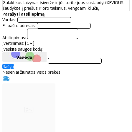
Galaktikos laivynas įsiveržė ir jūs turite juos sustabdyti!XEVIOUS:
šaudykite į priešus ir oro taikinius, vengdami kliūčių
Parašyti atsiliepimą
Vardas:
El. pašto adresas:
Atsiliepimas:
Įvertinimas:
Įveskite saugos kodą:
Rašyti
Neseniai žiūrėtos
Visos prekės