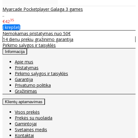
Myarcade Pocketplayer Galaga 3 games
..
35
€42
Į krepšelį
Nemokamas pristatymas nuo 50€
14 dienų prekių grąžinimo garantija
Pirkimo sąlygos ir taisyklės
Informacija
Apie mus
Pristatymas
Pirkimo sąlygos ir taisyklės
Garantija
Privatumo politika
Grąžinimas
Klientų aptarnavimas
Visos prekės
Prekės su nuolaida
Gamintojai
Svetainės medis
Kontaktai