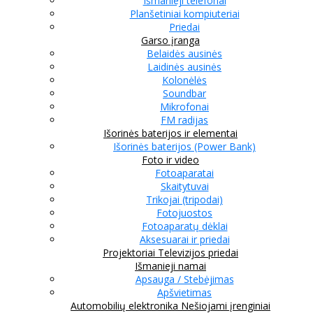
Išmanieji telefonai
Planšetiniai kompiuteriai
Priedai
Garso įranga
Belaidės ausinės
Laidinės ausinės
Kolonėlės
Soundbar
Mikrofonai
FM radijas
Išorinės baterijos ir elementai
Išorinės baterijos (Power Bank)
Foto ir video
Fotoaparatai
Skaitytuvai
Trikojai (tripodai)
Fotojuostos
Fotoaparatų dėklai
Aksesuarai ir priedai
Projektoriai
Televizijos priedai
Išmanieji namai
Apsauga / Stebėjimas
Apšvietimas
Automobilių elektronika
Nešiojami įrenginiai