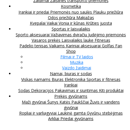
Žaidimai
Žaislinės transporto priemonės
Kosmetika
Įrankiai ir priedai
Priemonės nuo saulės
Plaukų priežiūra
Odos priežiūra
Makiažas
Kvepalai
Vaikai
Vonia ir kūnas
Krūties juosta
Sportas ir laisvalaikis
Sporto aksesuarai
Važiavimas dviračiu
Judėjimo priemonės
Vasaros prekės
Laisvalaikis lauke
Fitnesas
Padelio tenisas
Vaikams
Kariniai aksesuarai
Golfas
Fan
Shop
Filmai ir TV laidos
Muzika
Vaizdo žaidimai
Namai, biuras ir sodas
Viskas namams
Biuras
Elektronika
Sportas ir fitnesas
Įrankiai
Sodas
Dekoracijos
Pakavimas ir siuntimas
Kiti produktai
Prekės gyvūnams
Maži gyvūnai
Šunys
Katės
Paukščiai
Žuvis ir vandens
gyvūnai
Ropliai ir varliagyviai
Laukinė gamta
Gyvūnų stebėjimas
Arkliai
Priedai gyvūnams