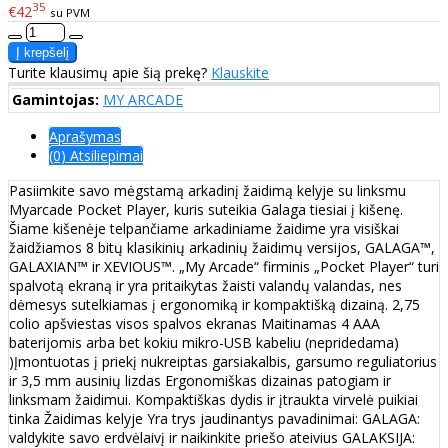
35
€42
su PVM
Turite klausimų apie šią prekę?
Klauskite
Gamintojas:
MY ARCADE
Aprašymas
(0) Atsiliepimai
Pasiimkite savo mėgstamą arkadinį žaidimą kelyje su linksmu
Myarcade Pocket Player, kuris suteikia Galaga tiesiai į kišenę.
Šiame kišenėje telpančiame arkadiniame žaidime yra visiškai
žaidžiamos 8 bitų klasikinių arkadinių žaidimų versijos, GALAGA™,
GALAXIAN™ ir XEVIOUS™. „My Arcade“ firminis „Pocket Player“ turi
spalvotą ekraną ir yra pritaikytas žaisti valandų valandas, nes
dėmesys sutelkiamas į ergonomiką ir kompaktišką dizainą. 2,75
colio apšviestas visos spalvos ekranas Maitinamas 4 AAA
baterijomis arba bet kokiu mikro-USB kabeliu (nepridedama)
)Įmontuotas į priekį nukreiptas garsiakalbis, garsumo reguliatorius
ir 3,5 mm ausinių lizdas Ergonomiškas dizainas patogiam ir
linksmam žaidimui. Kompaktiškas dydis ir įtraukta virvelė puikiai
tinka Žaidimas kelyje Yra trys jaudinantys pavadinimai: GALAGA:
valdykite savo erdvėlaivį ir naikinkite priešo ateivius GALAKSIJA: