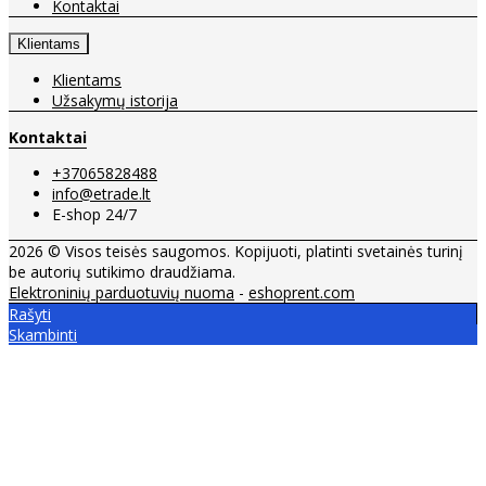
Kontaktai
Klientams
Klientams
Užsakymų istorija
Kontaktai
+37065828488
info@etrade.lt
E-shop 24/7
2026 © Visos teisės saugomos. Kopijuoti, platinti svetainės turinį
be autorių sutikimo draudžiama.
Elektroninių parduotuvių nuoma
-
eshoprent.com
Rašyti
Skambinti