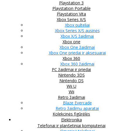
Playstation 3
Playstation Portable
Playstation Vita
Xbox Series X/S
Xbox pulteliai
Xbox Series X/S ausinės
Xbox X/S žaidimai
Xbox one
Xbox One žaidimai
Xbox One priedai ir aksesuarai
Xbox 360
Xbox 360 žaidimai
PC žaidimai ir priedai
Nintendo 3DS
Nintendo DS
Wii U
Wii
Retro žaidimai
Blaze Evercade
Retro žaidimų aparatai
Kolekcinės figūrėlės
Elektronika
Telefonai ir planšetiniai kompiuteriai