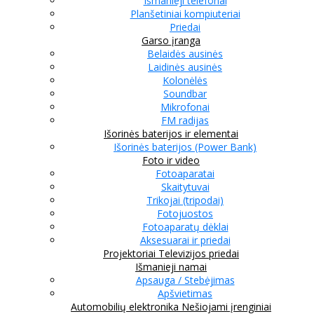
Išmanieji telefonai
Planšetiniai kompiuteriai
Priedai
Garso įranga
Belaidės ausinės
Laidinės ausinės
Kolonėlės
Soundbar
Mikrofonai
FM radijas
Išorinės baterijos ir elementai
Išorinės baterijos (Power Bank)
Foto ir video
Fotoaparatai
Skaitytuvai
Trikojai (tripodai)
Fotojuostos
Fotoaparatų dėklai
Aksesuarai ir priedai
Projektoriai
Televizijos priedai
Išmanieji namai
Apsauga / Stebėjimas
Apšvietimas
Automobilių elektronika
Nešiojami įrenginiai