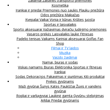
Žaidimai
Žaislinės transporto priemonės
Kosmetika
Įrankiai ir priedai
Priemonės nuo saulės
Plaukų priežiūra
Odos priežiūra
Makiažas
Kvepalai
Vaikai
Vonia ir kūnas
Krūties juosta
Sportas ir laisvalaikis
Sporto aksesuarai
Važiavimas dviračiu
Judėjimo priemonės
Vasaros prekės
Laisvalaikis lauke
Fitnesas
Padelio tenisas
Vaikams
Kariniai aksesuarai
Golfas
Fan
Shop
Filmai ir TV laidos
Muzika
Vaizdo žaidimai
Namai, biuras ir sodas
Viskas namams
Biuras
Elektronika
Sportas ir fitnesas
Įrankiai
Sodas
Dekoracijos
Pakavimas ir siuntimas
Kiti produktai
Prekės gyvūnams
Maži gyvūnai
Šunys
Katės
Paukščiai
Žuvis ir vandens
gyvūnai
Ropliai ir varliagyviai
Laukinė gamta
Gyvūnų stebėjimas
Arkliai
Priedai gyvūnams