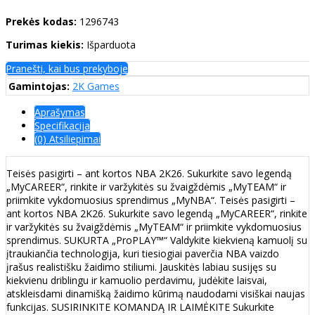
Prekės kodas:
1296743
Turimas kiekis:
Išparduota
Pranešti, kai bus prekyboje
Gamintojas:
2K Games
Aprašymas
Specifikacija
(0) Atsiliepimai
Teisės pasigirti – ant kortos NBA 2K26. Sukurkite savo legendą
„MyCAREER“, rinkite ir varžykitės su žvaigždėmis „MyTEAM“ ir
priimkite vykdomuosius sprendimus „MyNBA“. Teisės pasigirti –
ant kortos NBA 2K26. Sukurkite savo legendą „MyCAREER“, rinkite
ir varžykitės su žvaigždėmis „MyTEAM“ ir priimkite vykdomuosius
sprendimus. SUKURTA „ProPLAY™“ Valdykite kiekvieną kamuolį su
įtraukiančia technologija, kuri tiesiogiai paverčia NBA vaizdo
įrašus realistišku žaidimo stiliumi. Jauskitės labiau susijęs su
kiekvienu driblingu ir kamuolio perdavimu, judėkite laisvai,
atskleisdami dinamišką žaidimo kūrimą naudodami visiškai naujas
funkcijas. SUSIRINKITE KOMANDĄ IR LAIMĖKITE Sukurkite