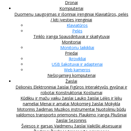
Dronai
Kompiuteriai
Duomenų saugojimas ir išoriniai įrenginiai
Klaviatūros, pelės
/ kiti įvesties įrenginiai
Klaviatūros
Pelės
Tinklo įranga
Spausdintuvai ir skaitytuvai
Monitoriai
Monitorių laikikliai
Priedai
Įkrovikliai
USB šakotuvai ir adapteriai
Web kameros
Nešiojamieji kompiuteriai
Žaislai
Dėlionės
Elektroniniai žaislai
Figūros
Interaktyvūs gyvūnai ir
robotai
Konstruktoriai
Kostiumai
Kūdikių ir mažų vaikų žaislai
Lauko žaislai
Lėlės ir lėlių
nameliai
Menai ir amatai
Mokomieji žaislai
Mokykla
Motorinis žaidimas
Muzikos instrumentai
Nuotoliniu būdu
valdomos transporto priemonės
Plaukimo įranga
Pliušiniai
žaislai
Sezoninis
Šviesos ir garsas
Vaidmenų žaislai
Vaikiški aksesuarai