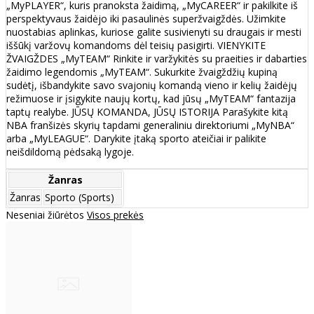
„MyPLAYER“, kuris pranoksta žaidimą, „MyCAREER“ ir pakilkite iš
perspektyvaus žaidėjo iki pasaulinės superžvaigždės. Užimkite
nuostabias aplinkas, kuriose galite susivienyti su draugais ir mesti
iššūkį varžovų komandoms dėl teisių pasigirti. VIENYKITE
ŽVAIGŽDES „MyTEAM“ Rinkite ir varžykitės su praeities ir dabarties
žaidimo legendomis „MyTEAM“. Sukurkite žvaigždžių kupiną
sudėtį, išbandykite savo svajonių komandą vieno ir kelių žaidėjų
režimuose ir įsigykite naujų kortų, kad jūsų „MyTEAM“ fantazija
taptų realybe. JŪSŲ KOMANDA, JŪSŲ ISTORIJA Parašykite kitą
NBA franšizės skyrių tapdami generaliniu direktoriumi „MyNBA“
arba „MyLEAGUE“. Darykite įtaką sporto ateičiai ir palikite
neišdildomą pėdsaką lygoje.
Žanras
Žanras
Sporto (Sports)
Neseniai žiūrėtos
Visos prekės