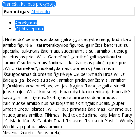
Pranešti, kai bus prekyboje
Gamintojas:
Nintendo
Aprašymas
(0) Atsiliepimai
„Nintendo“ personažai dabar gali atgyti daugybe naujų būdų kaip
amiibo figūrėlė – tai interaktyvios figūros, galinčios bendrauti su
specialiai sukurtais žaidimais, suderinamais su „amiibo“, tiesiog
palietus jas prie „Wii U GamePad“. „amiibo“ gali sąveikauti su
„amiibo“ suderinamais žaidimais, kai žaidėjas paliečia juos prie
„Wii U GamePad“, nuskaitydamas duomenis į žaidimus ir
išsaugodamas duomenis figūrėlėje. „Super Smash Bros Wii U“
žaidėjai gali kovoti su savo „amiibo“ priklausančiomis „amiibo“
figūrėlėmis arba prieš jas, kol jas išlygins. Tada jie gali atsinešti
juos kitoje „Wii U“ konsolėje ir parodyti, kaip treniruoja ir pritaikė
savo „amiibo“ figūras. Skirtinguose amiibo suderinamuose
žaidimuose amiibo bus naudojamas skirtingais būdais. „Super
Smash Bros.“, skirtas „Wii U“, bus pirmasis žaidimas, kuriame bus
naudojamas amiibo. Tikimasi, kad tokie žaidimai kaip Mario Party
10, Mario Kart 8, Captain Toad: Treasure Tracker ir Yoshi's Woolly
World taip pat palaikys amiibo.
Neseniai žiūrėtos
Visos prekės