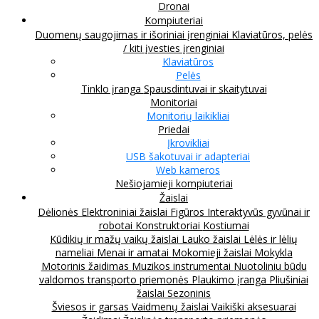
Dronai
Kompiuteriai
Duomenų saugojimas ir išoriniai įrenginiai
Klaviatūros, pelės
/ kiti įvesties įrenginiai
Klaviatūros
Pelės
Tinklo įranga
Spausdintuvai ir skaitytuvai
Monitoriai
Monitorių laikikliai
Priedai
Įkrovikliai
USB šakotuvai ir adapteriai
Web kameros
Nešiojamieji kompiuteriai
Žaislai
Dėlionės
Elektroniniai žaislai
Figūros
Interaktyvūs gyvūnai ir
robotai
Konstruktoriai
Kostiumai
Kūdikių ir mažų vaikų žaislai
Lauko žaislai
Lėlės ir lėlių
nameliai
Menai ir amatai
Mokomieji žaislai
Mokykla
Motorinis žaidimas
Muzikos instrumentai
Nuotoliniu būdu
valdomos transporto priemonės
Plaukimo įranga
Pliušiniai
žaislai
Sezoninis
Šviesos ir garsas
Vaidmenų žaislai
Vaikiški aksesuarai