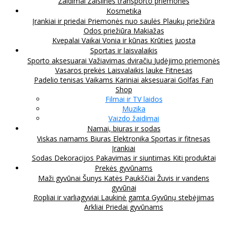
Žaidimai
Žaislinės transporto priemonės
Kosmetika
Įrankiai ir priedai
Priemonės nuo saulės
Plaukų priežiūra
Odos priežiūra
Makiažas
Kvepalai
Vaikai
Vonia ir kūnas
Krūties juosta
Sportas ir laisvalaikis
Sporto aksesuarai
Važiavimas dviračiu
Judėjimo priemonės
Vasaros prekės
Laisvalaikis lauke
Fitnesas
Padelio tenisas
Vaikams
Kariniai aksesuarai
Golfas
Fan
Shop
Filmai ir TV laidos
Muzika
Vaizdo žaidimai
Namai, biuras ir sodas
Viskas namams
Biuras
Elektronika
Sportas ir fitnesas
Įrankiai
Sodas
Dekoracijos
Pakavimas ir siuntimas
Kiti produktai
Prekės gyvūnams
Maži gyvūnai
Šunys
Katės
Paukščiai
Žuvis ir vandens
gyvūnai
Ropliai ir varliagyviai
Laukinė gamta
Gyvūnų stebėjimas
Arkliai
Priedai gyvūnams