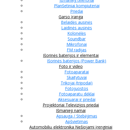
Išmanieji telefonai
Planšetiniai kompiuteriai
Priedai
Garso įranga
Belaidės ausinės
Laidinės ausinės
Kolonėlės
Soundbar
Mikrofonai
FM radijas
Išorinės baterijos ir elementai
Išorinės baterijos (Power Bank)
Foto ir video
Fotoaparatai
Skaitytuvai
Trikojai (tripodai)
Fotojuostos
Fotoaparatų dėklai
Aksesuarai ir priedai
Projektoriai
Televizijos priedai
Išmanieji namai
Apsauga / Stebėjimas
Apšvietimas
Automobilių elektronika
Nešiojami įrenginiai