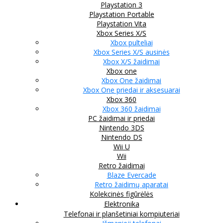
Playstation 3
Playstation Portable
Playstation Vita
Xbox Series X/S
Xbox pulteliai
Xbox Series X/S ausinės
Xbox X/S žaidimai
Xbox one
Xbox One žaidimai
Xbox One priedai ir aksesuarai
Xbox 360
Xbox 360 žaidimai
PC žaidimai ir priedai
Nintendo 3DS
Nintendo DS
Wii U
Wii
Retro žaidimai
Blaze Evercade
Retro žaidimų aparatai
Kolekcinės figūrėlės
Elektronika
Telefonai ir planšetiniai kompiuteriai