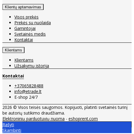
Klientų aptarnavimas
Visos prekės
Prekės su nuolaida
Gamintojai
Svetainės medis
Kontaktai
Klientams
Klientams
Užsakymų istorija
Kontaktai
+37065828488
info@etrade.lt
E-shop 24/7
2026 © Visos teisės saugomos. Kopijuoti, platinti svetainės turinį
be autorių sutikimo draudžiama.
Elektroninių parduotuvių nuoma
-
eshoprent.com
Rašyti
Skambinti