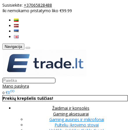
Susisiekite:
+37065828488
Iki nemokamo pristatymo liko €99.99
Navigacija
Mano paskyra
00
€0
0
Prekių krepšelis tuščias!
Žaidimai ir konsolės
Gaming aksesuarai
Gaming ausinės ir mikrofonai
Pultelių įkrovimo stovai