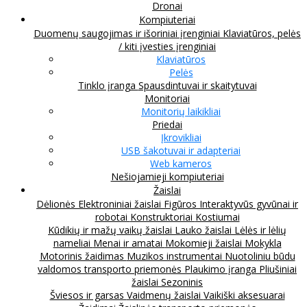
Dronai
Kompiuteriai
Duomenų saugojimas ir išoriniai įrenginiai
Klaviatūros, pelės
/ kiti įvesties įrenginiai
Klaviatūros
Pelės
Tinklo įranga
Spausdintuvai ir skaitytuvai
Monitoriai
Monitorių laikikliai
Priedai
Įkrovikliai
USB šakotuvai ir adapteriai
Web kameros
Nešiojamieji kompiuteriai
Žaislai
Dėlionės
Elektroniniai žaislai
Figūros
Interaktyvūs gyvūnai ir
robotai
Konstruktoriai
Kostiumai
Kūdikių ir mažų vaikų žaislai
Lauko žaislai
Lėlės ir lėlių
nameliai
Menai ir amatai
Mokomieji žaislai
Mokykla
Motorinis žaidimas
Muzikos instrumentai
Nuotoliniu būdu
valdomos transporto priemonės
Plaukimo įranga
Pliušiniai
žaislai
Sezoninis
Šviesos ir garsas
Vaidmenų žaislai
Vaikiški aksesuarai