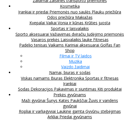
Žaidimai
Žaislinės transporto priemonės
Kosmetika
Įrankiai ir priedai
Priemonės nuo saulės
Plaukų priežiūra
Odos priežiūra
Makiažas
Kvepalai
Vaikai
Vonia ir kūnas
Krūties juosta
Sportas ir laisvalaikis
Sporto aksesuarai
Važiavimas dviračiu
Judėjimo priemonės
Vasaros prekės
Laisvalaikis lauke
Fitnesas
Padelio tenisas
Vaikams
Kariniai aksesuarai
Golfas
Fan
Shop
Filmai ir TV laidos
Muzika
Vaizdo žaidimai
Namai, biuras ir sodas
Viskas namams
Biuras
Elektronika
Sportas ir fitnesas
Įrankiai
Sodas
Dekoracijos
Pakavimas ir siuntimas
Kiti produktai
Prekės gyvūnams
Maži gyvūnai
Šunys
Katės
Paukščiai
Žuvis ir vandens
gyvūnai
Ropliai ir varliagyviai
Laukinė gamta
Gyvūnų stebėjimas
Arkliai
Priedai gyvūnams