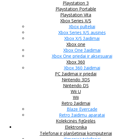
Playstation 3
Playstation Portable
Playstation Vita
Xbox Series X/S
Xbox pulteliai
Xbox Series X/S ausinės
Xbox X/S žaidimai
Xbox one
Xbox One žaidimai
Xbox One priedai ir aksesuarai
Xbox 360
Xbox 360 žaidimai
PC žaidimai ir priedai
Nintendo 3DS
Nintendo DS
Wii U
Wii
Retro žaidimai
Blaze Evercade
Retro žaidimų aparatai
Kolekcinės figūrėlės
Elektronika
Telefonai ir planšetiniai kompiuteriai