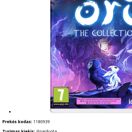
Prekės kodas:
1180939
Turimas kiekis:
Išparduota