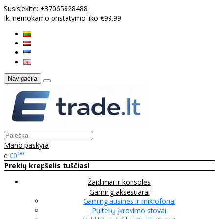
Susisiekite:
+37065828488
Iki nemokamo pristatymo liko €99.99
Navigacija
Mano paskyra
00
€0
0
Prekių krepšelis tuščias!
Žaidimai ir konsolės
Gaming aksesuarai
Gaming ausinės ir mikrofonai
Pultelių įkrovimo stovai