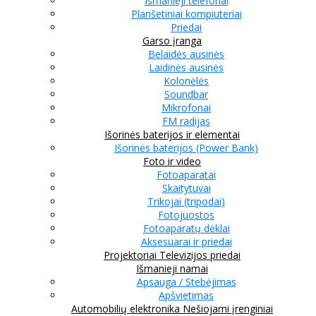
Išmanieji telefonai
Planšetiniai kompiuteriai
Priedai
Garso įranga
Belaidės ausinės
Laidinės ausinės
Kolonėlės
Soundbar
Mikrofonai
FM radijas
Išorinės baterijos ir elementai
Išorinės baterijos (Power Bank)
Foto ir video
Fotoaparatai
Skaitytuvai
Trikojai (tripodai)
Fotojuostos
Fotoaparatų dėklai
Aksesuarai ir priedai
Projektoriai
Televizijos priedai
Išmanieji namai
Apsauga / Stebėjimas
Apšvietimas
Automobilių elektronika
Nešiojami įrenginiai