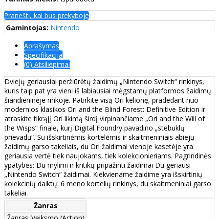
Pranešti, kai bus prekyboje
Gamintojas:
Nintendo
Aprašymas
Specifikacija
(0) Atsiliepimai
Dviejų geriausiai peržiūrėtų žaidimų „Nintendo Switch“ rinkinys,
kuris taip pat yra vieni iš labiausiai mėgstamų platformos žaidimų
šiandieninėje rinkoje. Patirkite visą Ori kelionę, pradedant nuo
modernios klasikos Ori and the Blind Forest: Definitive Edition ir
atraskite tikrąjį Ori likimą širdį virpinančiame „Ori and the Will of
the Wisps“ finale, kurį Digital Foundry pavadino „stebuklų
prievadu“. Su išskirtinėmis kortelėmis ir skaitmeniniais abiejų
žaidimų garso takeliais, du Ori žaidimai vienoje kasetėje yra
geriausia vertė tiek naujokams, tiek kolekcionieriams. Pagrindinės
ypatybės: Du mylimi ir kritikų pripažinti žaidimai Du geriausi
„Nintendo Switch“ žaidimai. Kiekviename žaidime yra išskirtinių
kolekcinių daiktų: 6 meno kortelių rinkinys, du skaitmeniniai garso
takeliai.
Žanras
Žanras
Veiksmo (Action)