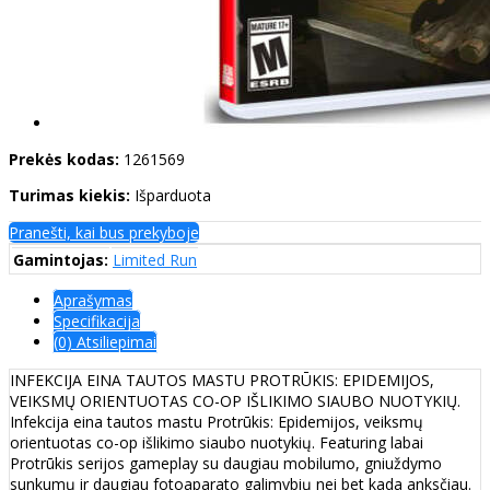
Prekės kodas:
1261569
Turimas kiekis:
Išparduota
Pranešti, kai bus prekyboje
Gamintojas:
Limited Run
Aprašymas
Specifikacija
(0) Atsiliepimai
INFEKCIJA EINA TAUTOS MASTU PROTRŪKIS: EPIDEMIJOS,
VEIKSMŲ ORIENTUOTAS CO-OP IŠLIKIMO SIAUBO NUOTYKIŲ.
Infekcija eina tautos mastu Protrūkis: Epidemijos, veiksmų
orientuotas co-op išlikimo siaubo nuotykių. Featuring labai
Protrūkis serijos gameplay su daugiau mobilumo, gniuždymo
sunkumų ir daugiau fotoaparato galimybių nei bet kada anksčiau.