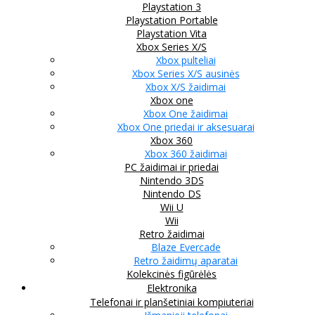
Playstation 3
Playstation Portable
Playstation Vita
Xbox Series X/S
Xbox pulteliai
Xbox Series X/S ausinės
Xbox X/S žaidimai
Xbox one
Xbox One žaidimai
Xbox One priedai ir aksesuarai
Xbox 360
Xbox 360 žaidimai
PC žaidimai ir priedai
Nintendo 3DS
Nintendo DS
Wii U
Wii
Retro žaidimai
Blaze Evercade
Retro žaidimų aparatai
Kolekcinės figūrėlės
Elektronika
Telefonai ir planšetiniai kompiuteriai