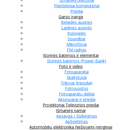
Išmanieji telefonai
Planšetiniai kompiuteriai
Priedai
Garso įranga
Belaidės ausinės
Laidinės ausinės
Kolonėlės
Soundbar
Mikrofonai
FM radijas
Išorinės baterijos ir elementai
Išorinės baterijos (Power Bank)
Foto ir video
Fotoaparatai
Skaitytuvai
Trikojai (tripodai)
Fotojuostos
Fotoaparatų dėklai
Aksesuarai ir priedai
Projektoriai
Televizijos priedai
Išmanieji namai
Apsauga / Stebėjimas
Apšvietimas
Automobilių elektronika
Nešiojami įrenginiai