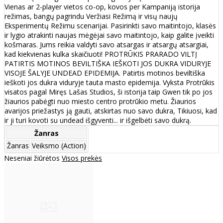
Vienas ar 2-player vietos co-op, kovos per Kampaniją istorija
režimas, bangų pagrindu Veržiasi Režimą ir visų naujų
Eksperimentų Režimu scenarijai. Pasirinkti savo maitintojo, klasės
ir lygio atrakinti naujas mėgėjai savo maitintojo, kaip galite įveikti
košmaras. Jums reikia valdyti savo atsargas ir atsargų atsargiai,
kad kiekvienas kulka skaičiuoti! PROTRŪKIS PRARADO VILTĮ
PATIRTIS MOTINOS BEVILTIŠKA IEŠKOTI JOS DUKRA VIDURYJE
VISOJE ŠALYJE UNDEAD EPIDEMIJA. Patirtis motinos beviltiška
ieškoti jos dukra viduryje tauta masto epidemija. Vyksta Protrūkis
visatos pagal Miręs Lašas Studios, ši istorija taip Gwen tik po jos
žiaurios pabėgti nuo miesto centro protrūkio metu. Žiaurios
avarijos priežastys ją gauti, atskirtas nuo savo dukra, Tikiuosi, kad
ir ji turi kovoti su undead išgyventi... ir išgelbėti savo dukrą.
Žanras
Žanras
Veiksmo (Action)
Neseniai žiūrėtos
Visos prekės