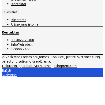
Kontaktai
Klientams
Klientams
Užsakymų istorija
Kontaktai
+37065828488
info@etrade.lt
E-shop 24/7
2026 © Visos teisės saugomos. Kopijuoti, platinti svetainės turinį
be autorių sutikimo draudžiama.
Elektroninių parduotuvių nuoma
-
eshoprent.com
Rašyti
Skambinti