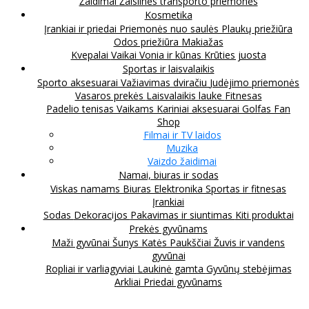
Žaidimai
Žaislinės transporto priemonės
Kosmetika
Įrankiai ir priedai
Priemonės nuo saulės
Plaukų priežiūra
Odos priežiūra
Makiažas
Kvepalai
Vaikai
Vonia ir kūnas
Krūties juosta
Sportas ir laisvalaikis
Sporto aksesuarai
Važiavimas dviračiu
Judėjimo priemonės
Vasaros prekės
Laisvalaikis lauke
Fitnesas
Padelio tenisas
Vaikams
Kariniai aksesuarai
Golfas
Fan
Shop
Filmai ir TV laidos
Muzika
Vaizdo žaidimai
Namai, biuras ir sodas
Viskas namams
Biuras
Elektronika
Sportas ir fitnesas
Įrankiai
Sodas
Dekoracijos
Pakavimas ir siuntimas
Kiti produktai
Prekės gyvūnams
Maži gyvūnai
Šunys
Katės
Paukščiai
Žuvis ir vandens
gyvūnai
Ropliai ir varliagyviai
Laukinė gamta
Gyvūnų stebėjimas
Arkliai
Priedai gyvūnams