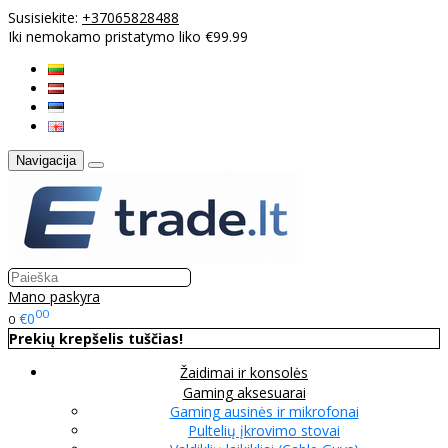
Susisiekite:
+37065828488
Iki nemokamo pristatymo liko €99.99
Navigacija
Mano paskyra
00
€0
0
Prekių krepšelis tuščias!
Žaidimai ir konsolės
Gaming aksesuarai
Gaming ausinės ir mikrofonai
Pultelių įkrovimo stovai