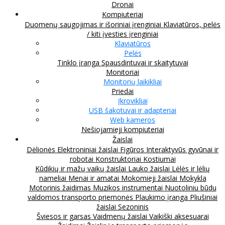
Dronai
Kompiuteriai
Duomenų saugojimas ir išoriniai įrenginiai
Klaviatūros, pelės
/ kiti įvesties įrenginiai
Klaviatūros
Pelės
Tinklo įranga
Spausdintuvai ir skaitytuvai
Monitoriai
Monitorių laikikliai
Priedai
Įkrovikliai
USB šakotuvai ir adapteriai
Web kameros
Nešiojamieji kompiuteriai
Žaislai
Dėlionės
Elektroniniai žaislai
Figūros
Interaktyvūs gyvūnai ir
robotai
Konstruktoriai
Kostiumai
Kūdikių ir mažų vaikų žaislai
Lauko žaislai
Lėlės ir lėlių
nameliai
Menai ir amatai
Mokomieji žaislai
Mokykla
Motorinis žaidimas
Muzikos instrumentai
Nuotoliniu būdu
valdomos transporto priemonės
Plaukimo įranga
Pliušiniai
žaislai
Sezoninis
Šviesos ir garsas
Vaidmenų žaislai
Vaikiški aksesuarai