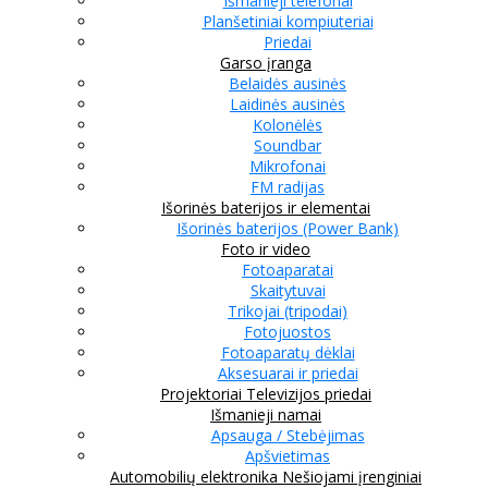
Išmanieji telefonai
Planšetiniai kompiuteriai
Priedai
Garso įranga
Belaidės ausinės
Laidinės ausinės
Kolonėlės
Soundbar
Mikrofonai
FM radijas
Išorinės baterijos ir elementai
Išorinės baterijos (Power Bank)
Foto ir video
Fotoaparatai
Skaitytuvai
Trikojai (tripodai)
Fotojuostos
Fotoaparatų dėklai
Aksesuarai ir priedai
Projektoriai
Televizijos priedai
Išmanieji namai
Apsauga / Stebėjimas
Apšvietimas
Automobilių elektronika
Nešiojami įrenginiai