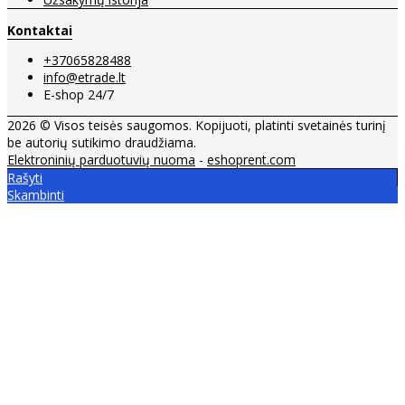
Kontaktai
+37065828488
info@etrade.lt
E-shop 24/7
2026 © Visos teisės saugomos. Kopijuoti, platinti svetainės turinį
be autorių sutikimo draudžiama.
Elektroninių parduotuvių nuoma
-
eshoprent.com
Rašyti
Skambinti