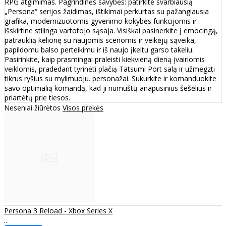
RPG atgimimas. Pagrindinės savybės: patirkite svarbiausią
„Persona“ serijos žaidimas, ištikimai perkurtas su pažangiausia
grafika, modernizuotomis gyvenimo kokybės funkcijomis ir
išskirtine stilinga vartotojo sąsaja. Visiškai pasinerkite į emocingą,
patrauklią kelionę su naujomis scenomis ir veikėjų sąveika,
papildomu balso perteikimu ir iš naujo įkeltu garso takeliu.
Pasirinkite, kaip prasmingai praleisti kiekvieną dieną įvairiomis
veiklomis, pradedant tyrinėti plačią Tatsumi Port salą ir užmegzti
tikrus ryšius su mylimuoju. personažai. Sukurkite ir komanduokite
savo optimalią komandą, kad ji numuštų anapusinius šešėlius ir
priartėtų prie tiesos.
Neseniai žiūrėtos
Visos prekės
Persona 3 Reload - Xbox Series X
..