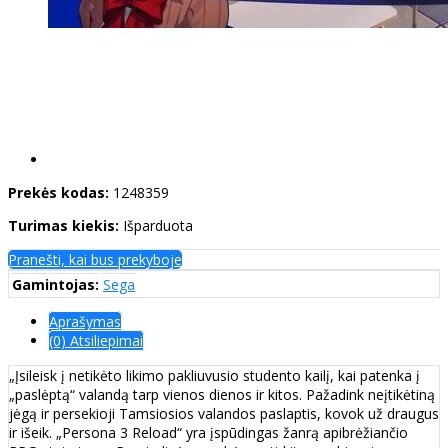
Prekės kodas:
1248359
Turimas kiekis:
Išparduota
Pranešti, kai bus prekyboje
Gamintojas:
Sega
Aprašymas
(0) Atsiliepimai
„Įsileisk į netikėto likimo pakliuvusio studento kailį, kai patenka į
„paslėptą“ valandą tarp vienos dienos ir kitos. Pažadink neįtikėtiną
jėgą ir persekioji Tamsiosios valandos paslaptis, kovok už draugus
ir išeik. „Persona 3 Reload“ yra įspūdingas žanrą apibrėžiančio