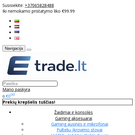
Susisiekite:
+37065828488
Iki nemokamo pristatymo liko €99.99
Navigacija
Mano paskyra
00
€0
0
Prekių krepšelis tuščias!
Žaidimai ir konsolės
Gaming aksesuarai
Gaming ausinės ir mikrofonai
Pultelių įkrovimo stovai