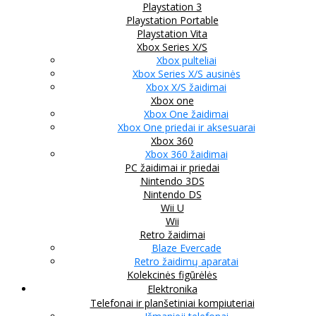
Playstation 3
Playstation Portable
Playstation Vita
Xbox Series X/S
Xbox pulteliai
Xbox Series X/S ausinės
Xbox X/S žaidimai
Xbox one
Xbox One žaidimai
Xbox One priedai ir aksesuarai
Xbox 360
Xbox 360 žaidimai
PC žaidimai ir priedai
Nintendo 3DS
Nintendo DS
Wii U
Wii
Retro žaidimai
Blaze Evercade
Retro žaidimų aparatai
Kolekcinės figūrėlės
Elektronika
Telefonai ir planšetiniai kompiuteriai