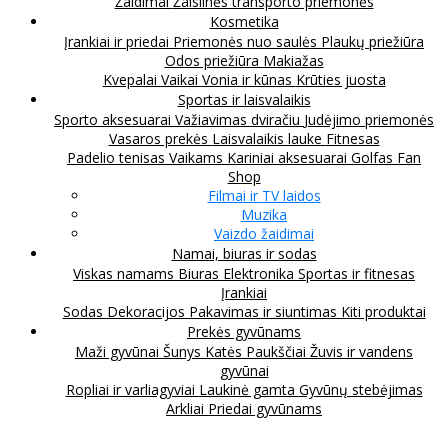
Žaidimai
Žaislinės transporto priemonės
Kosmetika
Įrankiai ir priedai
Priemonės nuo saulės
Plaukų priežiūra
Odos priežiūra
Makiažas
Kvepalai
Vaikai
Vonia ir kūnas
Krūties juosta
Sportas ir laisvalaikis
Sporto aksesuarai
Važiavimas dviračiu
Judėjimo priemonės
Vasaros prekės
Laisvalaikis lauke
Fitnesas
Padelio tenisas
Vaikams
Kariniai aksesuarai
Golfas
Fan
Shop
Filmai ir TV laidos
Muzika
Vaizdo žaidimai
Namai, biuras ir sodas
Viskas namams
Biuras
Elektronika
Sportas ir fitnesas
Įrankiai
Sodas
Dekoracijos
Pakavimas ir siuntimas
Kiti produktai
Prekės gyvūnams
Maži gyvūnai
Šunys
Katės
Paukščiai
Žuvis ir vandens
gyvūnai
Ropliai ir varliagyviai
Laukinė gamta
Gyvūnų stebėjimas
Arkliai
Priedai gyvūnams