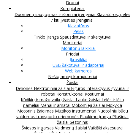
Dronai
Kompiuteriai
Duomenų saugojimas ir išoriniai įrenginiai
Klaviatūros, pelės
/ kiti įvesties įrenginiai
Klaviatūros
Pelės
Tinklo įranga
Spausdintuvai ir skaitytuvai
Monitoriai
Monitorių laikikliai
Priedai
Įkrovikliai
USB šakotuvai ir adapteriai
Web kameros
Nešiojamieji kompiuteriai
Žaislai
Dėlionės
Elektroniniai žaislai
Figūros
Interaktyvūs gyvūnai ir
robotai
Konstruktoriai
Kostiumai
Kūdikių ir mažų vaikų žaislai
Lauko žaislai
Lėlės ir lėlių
nameliai
Menai ir amatai
Mokomieji žaislai
Mokykla
Motorinis žaidimas
Muzikos instrumentai
Nuotoliniu būdu
valdomos transporto priemonės
Plaukimo įranga
Pliušiniai
žaislai
Sezoninis
Šviesos ir garsas
Vaidmenų žaislai
Vaikiški aksesuarai