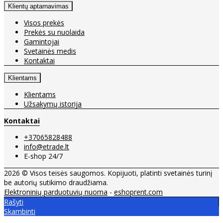
Klientų aptarnavimas
Visos prekės
Prekės su nuolaida
Gamintojai
Svetainės medis
Kontaktai
Klientams
Klientams
Užsakymų istorija
Kontaktai
+37065828488
info@etrade.lt
E-shop 24/7
2026 © Visos teisės saugomos. Kopijuoti, platinti svetainės turinį
be autorių sutikimo draudžiama.
Elektroninių parduotuvių nuoma
-
eshoprent.com
Rašyti
Skambinti