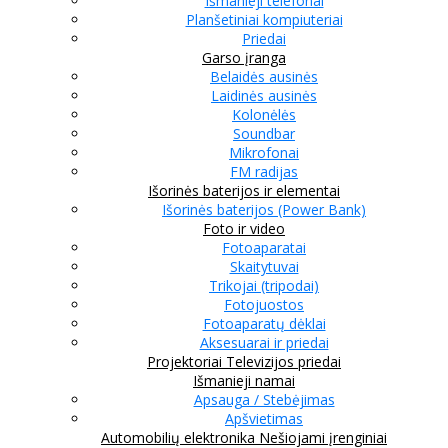
Išmanieji telefonai
Planšetiniai kompiuteriai
Priedai
Garso įranga
Belaidės ausinės
Laidinės ausinės
Kolonėlės
Soundbar
Mikrofonai
FM radijas
Išorinės baterijos ir elementai
Išorinės baterijos (Power Bank)
Foto ir video
Fotoaparatai
Skaitytuvai
Trikojai (tripodai)
Fotojuostos
Fotoaparatų dėklai
Aksesuarai ir priedai
Projektoriai
Televizijos priedai
Išmanieji namai
Apsauga / Stebėjimas
Apšvietimas
Automobilių elektronika
Nešiojami įrenginiai