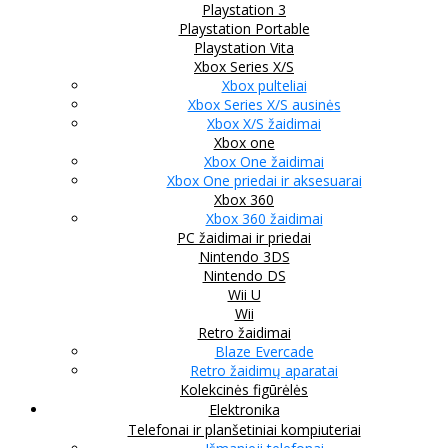
Playstation 3
Playstation Portable
Playstation Vita
Xbox Series X/S
Xbox pulteliai
Xbox Series X/S ausinės
Xbox X/S žaidimai
Xbox one
Xbox One žaidimai
Xbox One priedai ir aksesuarai
Xbox 360
Xbox 360 žaidimai
PC žaidimai ir priedai
Nintendo 3DS
Nintendo DS
Wii U
Wii
Retro žaidimai
Blaze Evercade
Retro žaidimų aparatai
Kolekcinės figūrėlės
Elektronika
Telefonai ir planšetiniai kompiuteriai