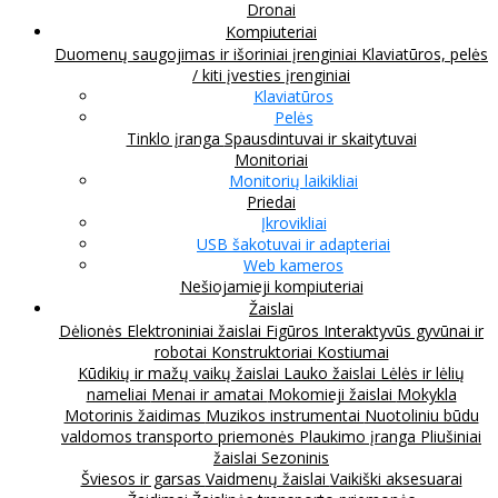
Dronai
Kompiuteriai
Duomenų saugojimas ir išoriniai įrenginiai
Klaviatūros, pelės
/ kiti įvesties įrenginiai
Klaviatūros
Pelės
Tinklo įranga
Spausdintuvai ir skaitytuvai
Monitoriai
Monitorių laikikliai
Priedai
Įkrovikliai
USB šakotuvai ir adapteriai
Web kameros
Nešiojamieji kompiuteriai
Žaislai
Dėlionės
Elektroniniai žaislai
Figūros
Interaktyvūs gyvūnai ir
robotai
Konstruktoriai
Kostiumai
Kūdikių ir mažų vaikų žaislai
Lauko žaislai
Lėlės ir lėlių
nameliai
Menai ir amatai
Mokomieji žaislai
Mokykla
Motorinis žaidimas
Muzikos instrumentai
Nuotoliniu būdu
valdomos transporto priemonės
Plaukimo įranga
Pliušiniai
žaislai
Sezoninis
Šviesos ir garsas
Vaidmenų žaislai
Vaikiški aksesuarai