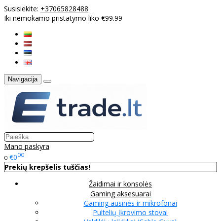
Susisiekite:
+37065828488
Iki nemokamo pristatymo liko €99.99
Navigacija
Mano paskyra
00
€0
0
Prekių krepšelis tuščias!
Žaidimai ir konsolės
Gaming aksesuarai
Gaming ausinės ir mikrofonai
Pultelių įkrovimo stovai