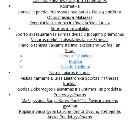
Žaidimai
Žaislinės transporto priemonės
Kosmetika
Įrankiai ir priedai
Priemonės nuo saulės
Plaukų priežiūra
Odos priežiūra
Makiažas
Kvepalai
Vaikai
Vonia ir kūnas
Krūties juosta
Sportas ir laisvalaikis
Sporto aksesuarai
Važiavimas dviračiu
Judėjimo priemonės
Vasaros prekės
Laisvalaikis lauke
Fitnesas
Padelio tenisas
Vaikams
Kariniai aksesuarai
Golfas
Fan
Shop
Filmai ir TV laidos
Muzika
Vaizdo žaidimai
Namai, biuras ir sodas
Viskas namams
Biuras
Elektronika
Sportas ir fitnesas
Įrankiai
Sodas
Dekoracijos
Pakavimas ir siuntimas
Kiti produktai
Prekės gyvūnams
Maži gyvūnai
Šunys
Katės
Paukščiai
Žuvis ir vandens
gyvūnai
Ropliai ir varliagyviai
Laukinė gamta
Gyvūnų stebėjimas
Arkliai
Priedai gyvūnams