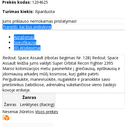
Prekės kodas:
1204625
Turimas kiekis:
Išparduota
Jums priklauso nemokamas pristatymas!
Pranešti, kai bus prekyboje
Aprašymas
Specifikacija
(0) Atsiliepimai
Redout: Space Assault (ribotas bėgimas Nr. 128) Redout: Space
Assault leidžia jums valdyti Super Orbital Recon Fighter 2395
Marso kolonizacijos metu: pasinerkite į greičiausią, epiškiausią ir
įdomiausią arkadinį mūšį kosmose, kurį galite patirti.
Pergudraukite, manevruokite, nugalėkite ir pranokkite savo
priešininkus žaibiškose, adrenaliną sukeliančiose vieno žaidėjo
kovoje erdvėje.
Žanras
Žanras
Lenktynės (Racing)
Neseniai žiūrėtos
Visos prekės