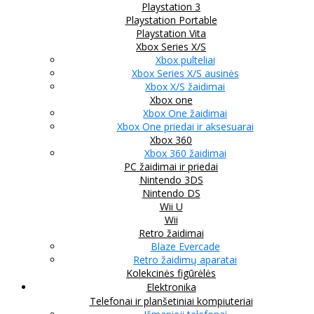
Playstation 3
Playstation Portable
Playstation Vita
Xbox Series X/S
Xbox pulteliai
Xbox Series X/S ausinės
Xbox X/S žaidimai
Xbox one
Xbox One žaidimai
Xbox One priedai ir aksesuarai
Xbox 360
Xbox 360 žaidimai
PC žaidimai ir priedai
Nintendo 3DS
Nintendo DS
Wii U
Wii
Retro žaidimai
Blaze Evercade
Retro žaidimų aparatai
Kolekcinės figūrėlės
Elektronika
Telefonai ir planšetiniai kompiuteriai