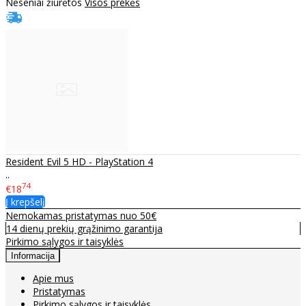
Neseniai žiūrėtos
Visos prekės
Resident Evil 5 HD - PlayStation 4
..
74
€18
Į krepšelį
Nemokamas pristatymas nuo 50€
14 dienų prekių grąžinimo garantija
Pirkimo sąlygos ir taisyklės
Informacija
Apie mus
Pristatymas
Pirkimo sąlygos ir taisyklės