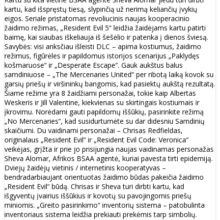
kartu, kad išspręstų tiesą, slypinčią už nerimą keliančių įvykių
eigos. Seriale pristatomas revoliucinis naujas kooperacinio
žaidimo režimas, „Resident Evil 5“ leidžia žaidėjams kartu patirti
baimę, kai siaubas iškeliauja iš šešėlio ir patenka į dienos šviesą.
Savybės: visi anksčiau išleisti DLC – apima kostiumus, žaidimo
režimus, figūrėles ir papildomus istorijos scenarijus „Paklydęs
košmaruose“ ir „Desperate Escape“. Gauk aukštus balus
samdiniuose – „The Mercenaries United“ per ribotą laiką kovok su
garsių priešų ir viršininkų bangomis, kad pasiektų aukštą rezultatą.
Šiame režime yra 8 žaidžiami personažai, tokie kaip Albertas
Weskeris ir Jill Valentine, kiekvienas su skirtingais kostiumais ir
įkrovimu. Norėdami gauti papildomų iššūkių, pasirinkite režimą
„No Mercenaries“, kad susidurtumėte su dar didesniu Samdinių
skaičiumi. Du vaidinami personažai – Chrisas Redfieldas,
originalaus „Resident Evil“ ir „Resident Evil Code: Veronica“
veikėjas, grįžta ir prie jo prisijungia naujas vaidinamas personažas
Sheva Alomar, Afrikos BSAA agentė, kuriai pavesta tirti epidemiją.
Dviejų žaidėjų vietinis / internetinis kooperatyvas –
bendradarbiaujant orientuotas žaidimo būdas pakeičia žaidimo
„Resident Evil“ būdą. Chrisas ir Sheva turi dirbti kartu, kad
išgyventų įvairius iššūkius ir kovotų su pavojingomis priešų
miniomis. „Greito pasirinkimo“ inventorių sistema – patobulinta
inventoriaus sistema leidžia prekiauti prekėmis tarp simbolių.