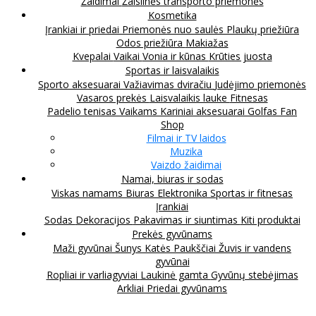
Žaidimai
Žaislinės transporto priemonės
Kosmetika
Įrankiai ir priedai
Priemonės nuo saulės
Plaukų priežiūra
Odos priežiūra
Makiažas
Kvepalai
Vaikai
Vonia ir kūnas
Krūties juosta
Sportas ir laisvalaikis
Sporto aksesuarai
Važiavimas dviračiu
Judėjimo priemonės
Vasaros prekės
Laisvalaikis lauke
Fitnesas
Padelio tenisas
Vaikams
Kariniai aksesuarai
Golfas
Fan
Shop
Filmai ir TV laidos
Muzika
Vaizdo žaidimai
Namai, biuras ir sodas
Viskas namams
Biuras
Elektronika
Sportas ir fitnesas
Įrankiai
Sodas
Dekoracijos
Pakavimas ir siuntimas
Kiti produktai
Prekės gyvūnams
Maži gyvūnai
Šunys
Katės
Paukščiai
Žuvis ir vandens
gyvūnai
Ropliai ir varliagyviai
Laukinė gamta
Gyvūnų stebėjimas
Arkliai
Priedai gyvūnams