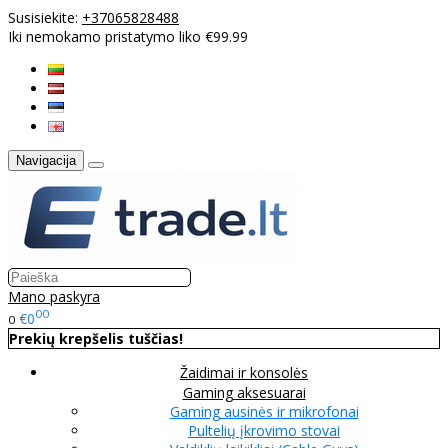
Susisiekite:
+37065828488
Iki nemokamo pristatymo liko €99.99
Navigacija
Mano paskyra
00
€0
0
Prekių krepšelis tuščias!
Žaidimai ir konsolės
Gaming aksesuarai
Gaming ausinės ir mikrofonai
Pultelių įkrovimo stovai