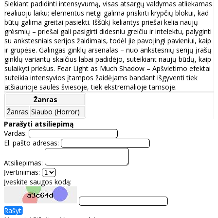
Siekiant padidinti intensyvumą, visas atsargų valdymas atliekamas
realiuoju laiku; elementus netgi galima priskirti krypčių blokui, kad
būtų galima greitai pasiekti. Iššūkį keliantys priešai kelia naujų
grėsmių – priešai gali pasigirti didesniu greičiu ir intelektu, palyginti
su ankstesniais serijos žaidimais, todėl jie pavojingi pavieniui, kaip
ir grupėse. Galingas ginklų arsenalas – nuo ankstesnių serijų įrašų
ginklų variantų skaičius labai padidėjo, suteikiant naujų būdų, kaip
sulaikyti priešus. Fear Light as Much Shadow – Apšvietimo efektai
suteikia intensyvios įtampos žaidėjams bandant išgyventi tiek
atšiaurioje saulės šviesoje, tiek ekstremalioje tamsoje.
Žanras
Žanras
Siaubo (Horror)
Parašyti atsiliepimą
Vardas:
El. pašto adresas:
Atsiliepimas:
Įvertinimas:
Įveskite saugos kodą:
Rašyti