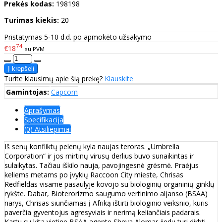
Prekės kodas:
198198
Turimas kiekis:
20
Pristatymas 5-10 d.d. po apmokėto užsakymo
74
€18
su PVM
Turite klausimų apie šią prekę?
Klauskite
Gamintojas:
Capcom
Aprašymas
Specifikacija
(0) Atsiliepimai
Iš senų konfliktų pelenų kyla naujas teroras. „Umbrella
Corporation“ ir jos mirtinų virusų derlius buvo sunaikintas ir
sulaikytas. Tačiau iškilo nauja, pavojingesnė grėsmė. Praėjus
keliems metams po įvykių Raccoon City mieste, Chrisas
Redfieldas visame pasaulyje kovojo su biologinių organinių ginklų
rykšte. Dabar, Bioterorizmo saugumo vertinimo aljanso (BSAA)
narys, Chrisas siunčiamas į Afriką ištirti biologinio veiksnio, kuris
paverčia gyventojus agresyviais ir nerimą keliančiais padarais.
Kartu su kita vietine BSAA agente Sheva Alomar jiedu turi dirbti