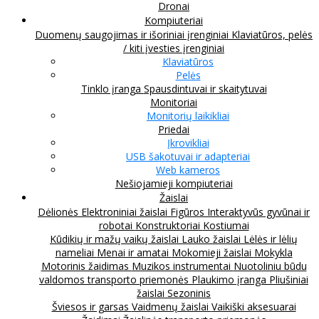
Dronai
Kompiuteriai
Duomenų saugojimas ir išoriniai įrenginiai
Klaviatūros, pelės
/ kiti įvesties įrenginiai
Klaviatūros
Pelės
Tinklo įranga
Spausdintuvai ir skaitytuvai
Monitoriai
Monitorių laikikliai
Priedai
Įkrovikliai
USB šakotuvai ir adapteriai
Web kameros
Nešiojamieji kompiuteriai
Žaislai
Dėlionės
Elektroniniai žaislai
Figūros
Interaktyvūs gyvūnai ir
robotai
Konstruktoriai
Kostiumai
Kūdikių ir mažų vaikų žaislai
Lauko žaislai
Lėlės ir lėlių
nameliai
Menai ir amatai
Mokomieji žaislai
Mokykla
Motorinis žaidimas
Muzikos instrumentai
Nuotoliniu būdu
valdomos transporto priemonės
Plaukimo įranga
Pliušiniai
žaislai
Sezoninis
Šviesos ir garsas
Vaidmenų žaislai
Vaikiški aksesuarai