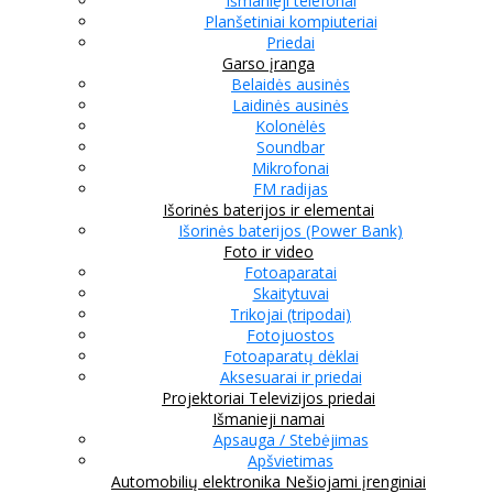
Išmanieji telefonai
Planšetiniai kompiuteriai
Priedai
Garso įranga
Belaidės ausinės
Laidinės ausinės
Kolonėlės
Soundbar
Mikrofonai
FM radijas
Išorinės baterijos ir elementai
Išorinės baterijos (Power Bank)
Foto ir video
Fotoaparatai
Skaitytuvai
Trikojai (tripodai)
Fotojuostos
Fotoaparatų dėklai
Aksesuarai ir priedai
Projektoriai
Televizijos priedai
Išmanieji namai
Apsauga / Stebėjimas
Apšvietimas
Automobilių elektronika
Nešiojami įrenginiai