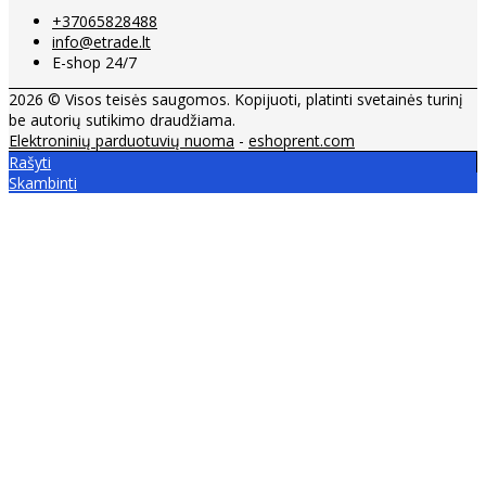
+37065828488
info@etrade.lt
E-shop 24/7
2026 © Visos teisės saugomos. Kopijuoti, platinti svetainės turinį
be autorių sutikimo draudžiama.
Elektroninių parduotuvių nuoma
-
eshoprent.com
Rašyti
Skambinti