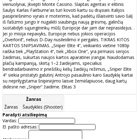
vienuolynai, įkvėpti Monte Cassino. Slaptas agentas ir elitinis
šaulys Karlas Fairburne'as turi kovoti kartu su drąsiais Italijos
pasipriešinimo vyrais ir moterimis, kad padėtų išlaisvinti savo šalį
iš fašizmo jungo ir nugalėti siaubingą naują grėsmę, galinčią
sustabdyti sąjungininkų mūšį Europoje dar jam dar neprasidėjus. .
Jei jo misija nepavyks, Europoje nebus jokios operacijos
„Overlord“, nebus D-Day nusileidimo ir pergalės. TIKRAS KITOS
KARTOS SNIPSAVIMAS. „Sniper Elite 4“, veikiantis vietine 1080p
raiška tiek „PlayStation 4“, tiek „Xbox One“, yra pirmasis serijos
žaidimas, sukurtas naujos kartos aparatinei įrangai. Naudodamas
plačią kampaniją, skirtą 1–2 žaidėjams, specialius
bendradarbiavimo ir priešiškų kelių žaidėjų režimus, „Sniper Elite
4“ siekia pristatyti galutinį Antrojo pasaulinio karo šaudyklę kartai
su neprilygstama šnipinėjimo laisve žemėlapiuose, daug kartų
didesne nei „Sniper“ žaidime. Elitas 3
Žanras
Žanras
Šaudyklės (Shooter)
Parašyti atsiliepimą
Vardas:
El. pašto adresas: