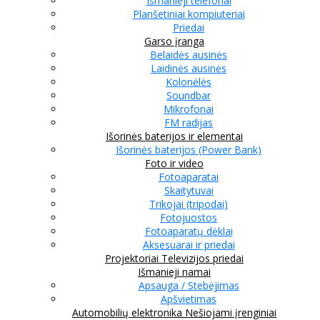
Išmanieji telefonai
Planšetiniai kompiuteriai
Priedai
Garso įranga
Belaidės ausinės
Laidinės ausinės
Kolonėlės
Soundbar
Mikrofonai
FM radijas
Išorinės baterijos ir elementai
Išorinės baterijos (Power Bank)
Foto ir video
Fotoaparatai
Skaitytuvai
Trikojai (tripodai)
Fotojuostos
Fotoaparatų dėklai
Aksesuarai ir priedai
Projektoriai
Televizijos priedai
Išmanieji namai
Apsauga / Stebėjimas
Apšvietimas
Automobilių elektronika
Nešiojami įrenginiai