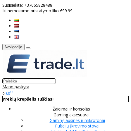
Susisiekite:
+37065828488
Iki nemokamo pristatymo liko €99.99
Navigacija
Mano paskyra
00
€0
0
Prekių krepšelis tuščias!
Žaidimai ir konsolės
Gaming aksesuarai
Gaming ausinės ir mikrofonai
Pultelių įkrovimo stovai