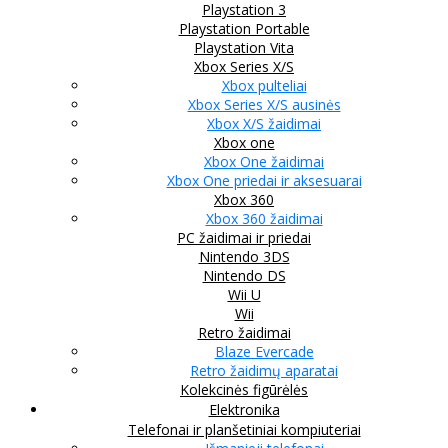
Playstation 3
Playstation Portable
Playstation Vita
Xbox Series X/S
Xbox pulteliai
Xbox Series X/S ausinės
Xbox X/S žaidimai
Xbox one
Xbox One žaidimai
Xbox One priedai ir aksesuarai
Xbox 360
Xbox 360 žaidimai
PC žaidimai ir priedai
Nintendo 3DS
Nintendo DS
Wii U
Wii
Retro žaidimai
Blaze Evercade
Retro žaidimų aparatai
Kolekcinės figūrėlės
Elektronika
Telefonai ir planšetiniai kompiuteriai