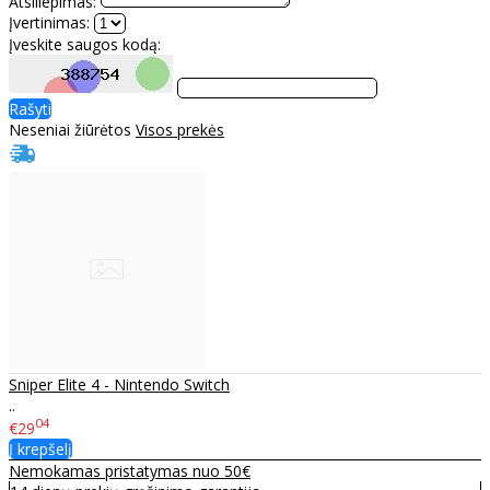
Atsiliepimas:
Įvertinimas:
Įveskite saugos kodą:
Rašyti
Neseniai žiūrėtos
Visos prekės
Sniper Elite 4 - Nintendo Switch
..
04
€29
Į krepšelį
Nemokamas pristatymas nuo 50€