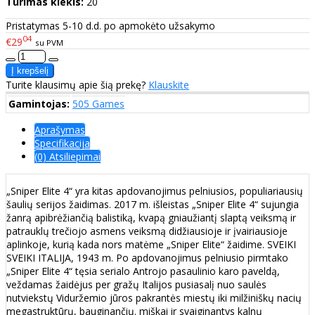
Turimas kiekis:
20
Pristatymas 5-10 d.d. po apmokėto užsakymo
04
€29
su PVM
Turite klausimų apie šią prekę?
Klauskite
Gamintojas:
505 Games
Aprašymas
Specifikacija
(0) Atsiliepimai
„Sniper Elite 4“ yra kitas apdovanojimus pelniusios, populiariausių
šaulių serijos žaidimas. 2017 m. išleistas „Sniper Elite 4“ sujungia
žanrą apibrėžiančią balistiką, kvapą gniaužiantį slaptą veiksmą ir
patrauklų trečiojo asmens veiksmą didžiausioje ir įvairiausioje
aplinkoje, kurią kada nors matėme „Sniper Elite“ žaidime. SVEIKI
SVEIKI ITALIJA, 1943 m. Po apdovanojimus pelniusio pirmtako
„Sniper Elite 4“ tęsia serialo Antrojo pasaulinio karo paveldą,
veždamas žaidėjus per gražų Italijos pusiasalį nuo saulės
nutviekstų Viduržemio jūros pakrantės miestų iki milžiniškų nacių
megastruktūrų, bauginančių. miškai ir svaiginantys kalnų