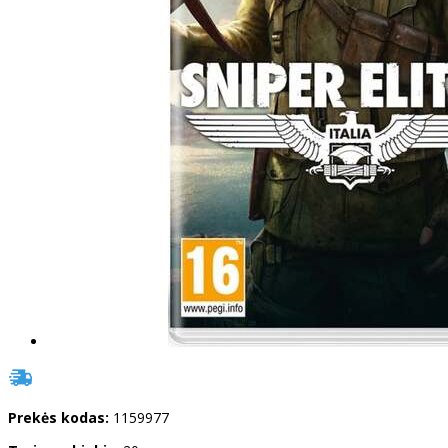
Prekės kodas:
1159977