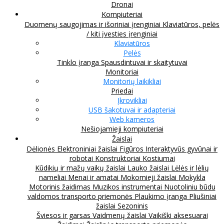
Dronai
Kompiuteriai
Duomenų saugojimas ir išoriniai įrenginiai
Klaviatūros, pelės
/ kiti įvesties įrenginiai
Klaviatūros
Pelės
Tinklo įranga
Spausdintuvai ir skaitytuvai
Monitoriai
Monitorių laikikliai
Priedai
Įkrovikliai
USB šakotuvai ir adapteriai
Web kameros
Nešiojamieji kompiuteriai
Žaislai
Dėlionės
Elektroniniai žaislai
Figūros
Interaktyvūs gyvūnai ir
robotai
Konstruktoriai
Kostiumai
Kūdikių ir mažų vaikų žaislai
Lauko žaislai
Lėlės ir lėlių
nameliai
Menai ir amatai
Mokomieji žaislai
Mokykla
Motorinis žaidimas
Muzikos instrumentai
Nuotoliniu būdu
valdomos transporto priemonės
Plaukimo įranga
Pliušiniai
žaislai
Sezoninis
Šviesos ir garsas
Vaidmenų žaislai
Vaikiški aksesuarai