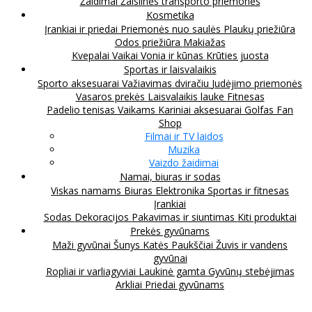
Žaidimai
Žaislinės transporto priemonės
Kosmetika
Įrankiai ir priedai
Priemonės nuo saulės
Plaukų priežiūra
Odos priežiūra
Makiažas
Kvepalai
Vaikai
Vonia ir kūnas
Krūties juosta
Sportas ir laisvalaikis
Sporto aksesuarai
Važiavimas dviračiu
Judėjimo priemonės
Vasaros prekės
Laisvalaikis lauke
Fitnesas
Padelio tenisas
Vaikams
Kariniai aksesuarai
Golfas
Fan
Shop
Filmai ir TV laidos
Muzika
Vaizdo žaidimai
Namai, biuras ir sodas
Viskas namams
Biuras
Elektronika
Sportas ir fitnesas
Įrankiai
Sodas
Dekoracijos
Pakavimas ir siuntimas
Kiti produktai
Prekės gyvūnams
Maži gyvūnai
Šunys
Katės
Paukščiai
Žuvis ir vandens
gyvūnai
Ropliai ir varliagyviai
Laukinė gamta
Gyvūnų stebėjimas
Arkliai
Priedai gyvūnams