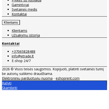
Prekės su nuolaida
Gamintojai
Svetainės medis
Kontaktai
Klientams
Klientams
Užsakymų istorija
Kontaktai
+37065828488
info@etrade.lt
E-shop 24/7
2026 © Visos teisės saugomos. Kopijuoti, platinti svetainės turinį
be autorių sutikimo draudžiama.
Elektroninių parduotuvių nuoma
-
eshoprent.com
Rašyti
Skambinti