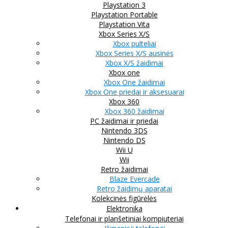
Playstation 3
Playstation Portable
Playstation Vita
Xbox Series X/S
Xbox pulteliai
Xbox Series X/S ausinės
Xbox X/S žaidimai
Xbox one
Xbox One žaidimai
Xbox One priedai ir aksesuarai
Xbox 360
Xbox 360 žaidimai
PC žaidimai ir priedai
Nintendo 3DS
Nintendo DS
Wii U
Wii
Retro žaidimai
Blaze Evercade
Retro žaidimų aparatai
Kolekcinės figūrėlės
Elektronika
Telefonai ir planšetiniai kompiuteriai