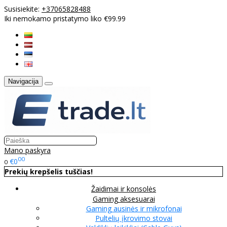
Susisiekite:
+37065828488
Iki nemokamo pristatymo liko €99.99
Navigacija
Mano paskyra
00
€0
0
Prekių krepšelis tuščias!
Žaidimai ir konsolės
Gaming aksesuarai
Gaming ausinės ir mikrofonai
Pultelių įkrovimo stovai