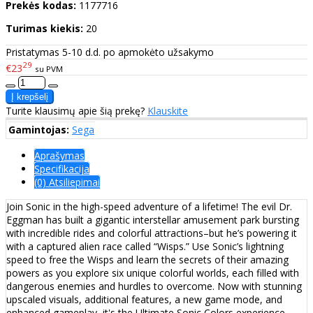
Prekės kodas:
1177716
Turimas kiekis:
20
Pristatymas 5-10 d.d. po apmokėto užsakymo
29
€23
su PVM
Turite klausimų apie šią prekę?
Klauskite
Gamintojas:
Sega
Aprašymas
Specifikacija
(0) Atsiliepimai
Join Sonic in the high-speed adventure of a lifetime! The evil Dr.
Eggman has built a gigantic interstellar amusement park bursting
with incredible rides and colorful attractions–but he’s powering it
with a captured alien race called “Wisps.” Use Sonic’s lightning
speed to free the Wisps and learn the secrets of their amazing
powers as you explore six unique colorful worlds, each filled with
dangerous enemies and hurdles to overcome. Now with stunning
upscaled visuals, additional features, a new game mode, and
enhanced gameplay–it's the Ultimate Sonic Colors experience.