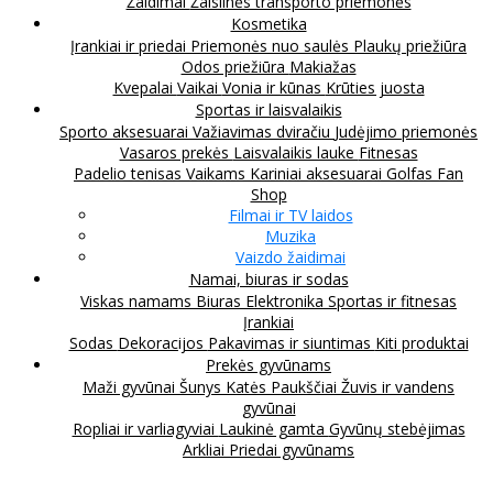
Žaidimai
Žaislinės transporto priemonės
Kosmetika
Įrankiai ir priedai
Priemonės nuo saulės
Plaukų priežiūra
Odos priežiūra
Makiažas
Kvepalai
Vaikai
Vonia ir kūnas
Krūties juosta
Sportas ir laisvalaikis
Sporto aksesuarai
Važiavimas dviračiu
Judėjimo priemonės
Vasaros prekės
Laisvalaikis lauke
Fitnesas
Padelio tenisas
Vaikams
Kariniai aksesuarai
Golfas
Fan
Shop
Filmai ir TV laidos
Muzika
Vaizdo žaidimai
Namai, biuras ir sodas
Viskas namams
Biuras
Elektronika
Sportas ir fitnesas
Įrankiai
Sodas
Dekoracijos
Pakavimas ir siuntimas
Kiti produktai
Prekės gyvūnams
Maži gyvūnai
Šunys
Katės
Paukščiai
Žuvis ir vandens
gyvūnai
Ropliai ir varliagyviai
Laukinė gamta
Gyvūnų stebėjimas
Arkliai
Priedai gyvūnams