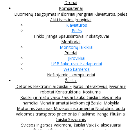
Dronai
Kompiuteriai
Duomenų saugojimas ir išoriniai įrenginiai
Klaviatūros, pelės
/ kiti įvesties įrenginiai
Klaviatūros
Pelės
Tinklo įranga
Spausdintuvai ir skaitytuvai
Monitoriai
Monitorių laikikliai
Priedai
Įkrovikliai
USB šakotuvai ir adapteriai
Web kameros
Nešiojamieji kompiuteriai
Žaislai
Dėlionės
Elektroniniai žaislai
Figūros
Interaktyvūs gyvūnai ir
robotai
Konstruktoriai
Kostiumai
Kūdikių ir mažų vaikų žaislai
Lauko žaislai
Lėlės ir lėlių
nameliai
Menai ir amatai
Mokomieji žaislai
Mokykla
Motorinis žaidimas
Muzikos instrumentai
Nuotoliniu būdu
valdomos transporto priemonės
Plaukimo įranga
Pliušiniai
žaislai
Sezoninis
Šviesos ir garsas
Vaidmenų žaislai
Vaikiški aksesuarai