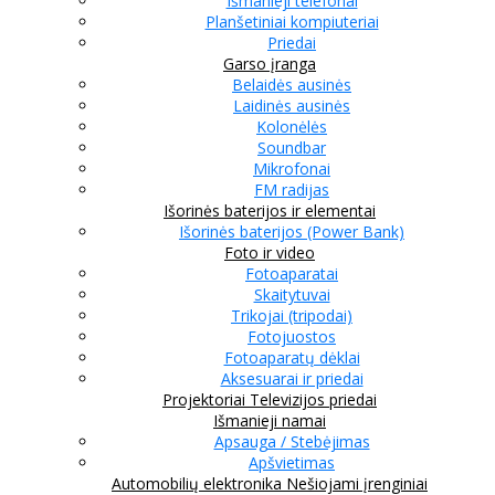
Išmanieji telefonai
Planšetiniai kompiuteriai
Priedai
Garso įranga
Belaidės ausinės
Laidinės ausinės
Kolonėlės
Soundbar
Mikrofonai
FM radijas
Išorinės baterijos ir elementai
Išorinės baterijos (Power Bank)
Foto ir video
Fotoaparatai
Skaitytuvai
Trikojai (tripodai)
Fotojuostos
Fotoaparatų dėklai
Aksesuarai ir priedai
Projektoriai
Televizijos priedai
Išmanieji namai
Apsauga / Stebėjimas
Apšvietimas
Automobilių elektronika
Nešiojami įrenginiai