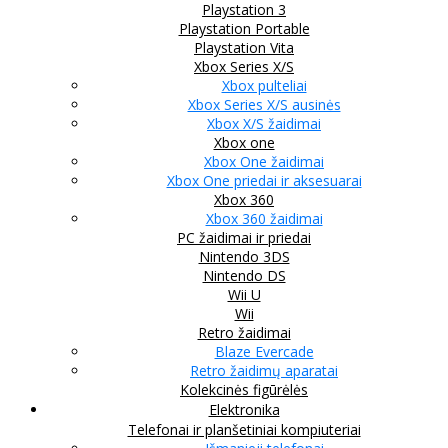
Playstation 3
Playstation Portable
Playstation Vita
Xbox Series X/S
Xbox pulteliai
Xbox Series X/S ausinės
Xbox X/S žaidimai
Xbox one
Xbox One žaidimai
Xbox One priedai ir aksesuarai
Xbox 360
Xbox 360 žaidimai
PC žaidimai ir priedai
Nintendo 3DS
Nintendo DS
Wii U
Wii
Retro žaidimai
Blaze Evercade
Retro žaidimų aparatai
Kolekcinės figūrėlės
Elektronika
Telefonai ir planšetiniai kompiuteriai