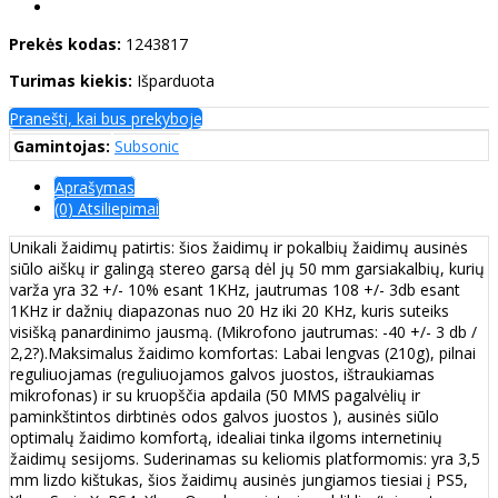
Prekės kodas:
1243817
Turimas kiekis:
Išparduota
Pranešti, kai bus prekyboje
Gamintojas:
Subsonic
Aprašymas
(0) Atsiliepimai
Unikali žaidimų patirtis: šios žaidimų ir pokalbių žaidimų ausinės
siūlo aiškų ir galingą stereo garsą dėl jų 50 mm garsiakalbių, kurių
varža yra 32 +/- 10% esant 1KHz, jautrumas 108 +/- 3db esant
1KHz ir dažnių diapazonas nuo 20 Hz iki 20 KHz, kuris suteiks
visišką panardinimo jausmą. (Mikrofono jautrumas: -40 +/- 3 db /
2,2?).Maksimalus žaidimo komfortas: Labai lengvas (210g), pilnai
reguliuojamas (reguliuojamos galvos juostos, ištraukiamas
mikrofonas) ir su kruopščia apdaila (50 MMS pagalvėlių ir
paminkštintos dirbtinės odos galvos juostos ), ausinės siūlo
optimalų žaidimo komfortą, idealiai tinka ilgoms internetinių
žaidimų sesijoms. Suderinamas su keliomis platformomis: yra 3,5
mm lizdo kištukas, šios žaidimų ausinės jungiamos tiesiai į PS5,