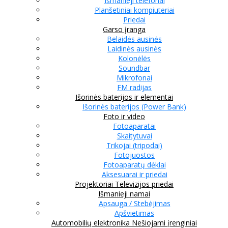
Išmanieji telefonai
Planšetiniai kompiuteriai
Priedai
Garso įranga
Belaidės ausinės
Laidinės ausinės
Kolonėlės
Soundbar
Mikrofonai
FM radijas
Išorinės baterijos ir elementai
Išorinės baterijos (Power Bank)
Foto ir video
Fotoaparatai
Skaitytuvai
Trikojai (tripodai)
Fotojuostos
Fotoaparatų dėklai
Aksesuarai ir priedai
Projektoriai
Televizijos priedai
Išmanieji namai
Apsauga / Stebėjimas
Apšvietimas
Automobilių elektronika
Nešiojami įrenginiai