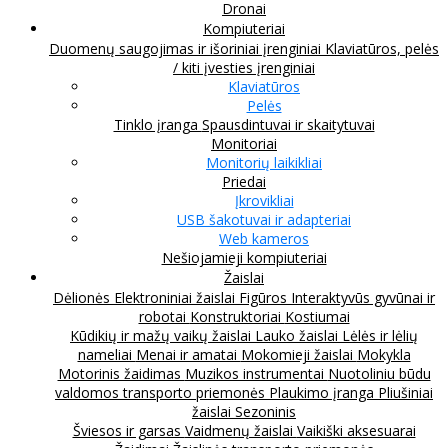
Dronai
Kompiuteriai
Duomenų saugojimas ir išoriniai įrenginiai
Klaviatūros, pelės
/ kiti įvesties įrenginiai
Klaviatūros
Pelės
Tinklo įranga
Spausdintuvai ir skaitytuvai
Monitoriai
Monitorių laikikliai
Priedai
Įkrovikliai
USB šakotuvai ir adapteriai
Web kameros
Nešiojamieji kompiuteriai
Žaislai
Dėlionės
Elektroniniai žaislai
Figūros
Interaktyvūs gyvūnai ir
robotai
Konstruktoriai
Kostiumai
Kūdikių ir mažų vaikų žaislai
Lauko žaislai
Lėlės ir lėlių
nameliai
Menai ir amatai
Mokomieji žaislai
Mokykla
Motorinis žaidimas
Muzikos instrumentai
Nuotoliniu būdu
valdomos transporto priemonės
Plaukimo įranga
Pliušiniai
žaislai
Sezoninis
Šviesos ir garsas
Vaidmenų žaislai
Vaikiški aksesuarai