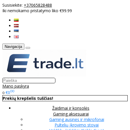
Susisiekite:
+37065828488
Iki nemokamo pristatymo liko €99.99
Navigacija
Mano paskyra
00
€0
0
Prekių krepšelis tuščias!
Žaidimai ir konsolės
Gaming aksesuarai
Gaming ausinės ir mikrofonai
Pultelių įkrovimo stovai