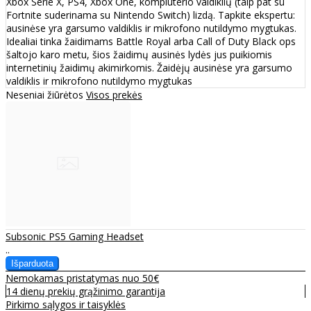
Xbox Serie X, PS4, Xbox One, kompiuterio valdiklių (taip pat su
Fortnite suderinama su Nintendo Switch) lizdą. Tapkite ekspertu:
ausinėse yra garsumo valdiklis ir mikrofono nutildymo mygtukas.
Idealiai tinka žaidimams Battle Royal arba Call of Duty Black ops
šaltojo karo metu, šios žaidimų ausinės lydės jus puikiomis
internetinių žaidimų akimirkomis. Žaidėjų ausinėse yra garsumo
valdiklis ir mikrofono nutildymo mygtukas
Neseniai žiūrėtos
Visos prekės
Subsonic PS5 Gaming Headset
..
Nemokamas pristatymas nuo 50€
14 dienų prekių grąžinimo garantija
Pirkimo sąlygos ir taisyklės