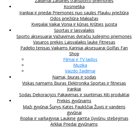
Žaidimai
Žaislinės transporto priemonės
Kosmetika
Įrankiai ir priedai
Priemonės nuo saulės
Plaukų priežiūra
Odos priežiūra
Makiažas
Kvepalai
Vaikai
Vonia ir kūnas
Krūties juosta
Sportas ir laisvalaikis
Sporto aksesuarai
Važiavimas dviračiu
Judėjimo priemonės
Vasaros prekės
Laisvalaikis lauke
Fitnesas
Padelio tenisas
Vaikams
Kariniai aksesuarai
Golfas
Fan
Shop
Filmai ir TV laidos
Muzika
Vaizdo žaidimai
Namai, biuras ir sodas
Viskas namams
Biuras
Elektronika
Sportas ir fitnesas
Įrankiai
Sodas
Dekoracijos
Pakavimas ir siuntimas
Kiti produktai
Prekės gyvūnams
Maži gyvūnai
Šunys
Katės
Paukščiai
Žuvis ir vandens
gyvūnai
Ropliai ir varliagyviai
Laukinė gamta
Gyvūnų stebėjimas
Arkliai
Priedai gyvūnams