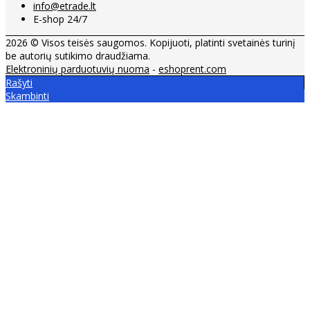
info@etrade.lt
E-shop 24/7
2026 © Visos teisės saugomos. Kopijuoti, platinti svetainės turinį
be autorių sutikimo draudžiama.
Elektroninių parduotuvių nuoma
-
eshoprent.com
Rašyti
Skambinti