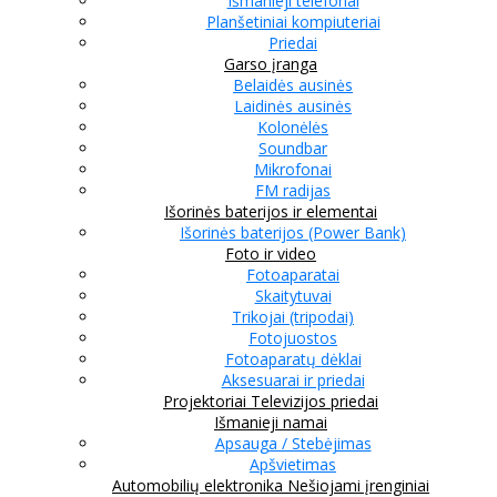
Išmanieji telefonai
Planšetiniai kompiuteriai
Priedai
Garso įranga
Belaidės ausinės
Laidinės ausinės
Kolonėlės
Soundbar
Mikrofonai
FM radijas
Išorinės baterijos ir elementai
Išorinės baterijos (Power Bank)
Foto ir video
Fotoaparatai
Skaitytuvai
Trikojai (tripodai)
Fotojuostos
Fotoaparatų dėklai
Aksesuarai ir priedai
Projektoriai
Televizijos priedai
Išmanieji namai
Apsauga / Stebėjimas
Apšvietimas
Automobilių elektronika
Nešiojami įrenginiai