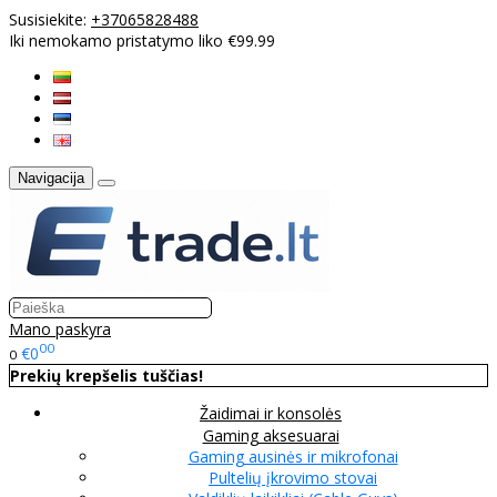
Susisiekite:
+37065828488
Iki nemokamo pristatymo liko €99.99
Navigacija
Mano paskyra
00
€0
0
Prekių krepšelis tuščias!
Žaidimai ir konsolės
Gaming aksesuarai
Gaming ausinės ir mikrofonai
Pultelių įkrovimo stovai