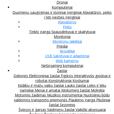
Dronai
Kompiuteriai
Duomenų saugojimas ir išoriniai įrenginiai
Klaviatūros, pelės
/ kiti įvesties įrenginiai
Klaviatūros
Pelės
Tinklo įranga
Spausdintuvai ir skaitytuvai
Monitoriai
Monitorių laikikliai
Priedai
Įkrovikliai
USB šakotuvai ir adapteriai
Web kameros
Nešiojamieji kompiuteriai
Žaislai
Dėlionės
Elektroniniai žaislai
Figūros
Interaktyvūs gyvūnai ir
robotai
Konstruktoriai
Kostiumai
Kūdikių ir mažų vaikų žaislai
Lauko žaislai
Lėlės ir lėlių
nameliai
Menai ir amatai
Mokomieji žaislai
Mokykla
Motorinis žaidimas
Muzikos instrumentai
Nuotoliniu būdu
valdomos transporto priemonės
Plaukimo įranga
Pliušiniai
žaislai
Sezoninis
Šviesos ir garsas
Vaidmenų žaislai
Vaikiški aksesuarai