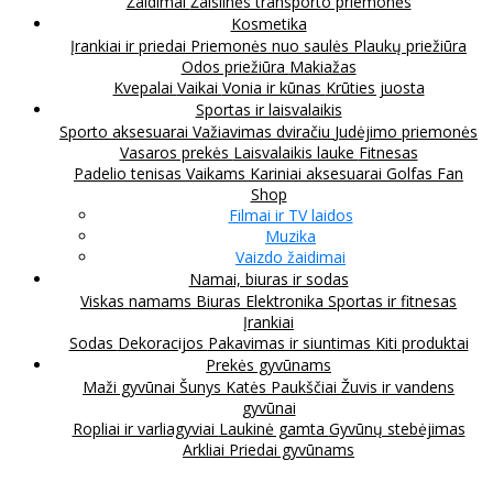
Žaidimai
Žaislinės transporto priemonės
Kosmetika
Įrankiai ir priedai
Priemonės nuo saulės
Plaukų priežiūra
Odos priežiūra
Makiažas
Kvepalai
Vaikai
Vonia ir kūnas
Krūties juosta
Sportas ir laisvalaikis
Sporto aksesuarai
Važiavimas dviračiu
Judėjimo priemonės
Vasaros prekės
Laisvalaikis lauke
Fitnesas
Padelio tenisas
Vaikams
Kariniai aksesuarai
Golfas
Fan
Shop
Filmai ir TV laidos
Muzika
Vaizdo žaidimai
Namai, biuras ir sodas
Viskas namams
Biuras
Elektronika
Sportas ir fitnesas
Įrankiai
Sodas
Dekoracijos
Pakavimas ir siuntimas
Kiti produktai
Prekės gyvūnams
Maži gyvūnai
Šunys
Katės
Paukščiai
Žuvis ir vandens
gyvūnai
Ropliai ir varliagyviai
Laukinė gamta
Gyvūnų stebėjimas
Arkliai
Priedai gyvūnams