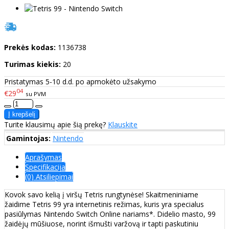
Prekės kodas:
1136738
Turimas kiekis:
20
Pristatymas 5-10 d.d. po apmokėto užsakymo
04
€29
su PVM
Turite klausimų apie šią prekę?
Klauskite
Gamintojas:
Nintendo
Aprašymas
Specifikacija
(0) Atsiliepimai
Kovok savo kelią į viršų Tetris rungtynėse! Skaitmeniniame
žaidime Tetris 99 yra internetinis režimas, kuris yra specialus
pasiūlymas Nintendo Switch Online nariams*. Didelio masto, 99
žaidėjų mūšiuose, norint išmušti varžovą ir tapti paskutiniu