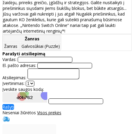
žaidėju, prireiks greičio, įgūdžių ir strategijos. Galite nusitaikyti į
priešininkus siųsdami jiems šiukšlių blokus, bet būkite atsargūs...
Jūsų varžovai gali nukreipti į jus atgal! Nugalėk priešininkus, kad
gautum KO ženklelius, kurie gali suteikti pranašumą būsimose
atakose. „Nintendo Switch Online“ nariai taip pat gali laukti
artėjančių internetinių renginių*!
Žanras
Žanras
Galvosūkiai (Puzzle)
Parašyti atsiliepimą
Vardas:
El. pašto adresas:
Atsiliepimas:
Įvertinimas:
Įveskite saugos kodą:
Rašyti
Neseniai žiūrėtos
Visos prekės