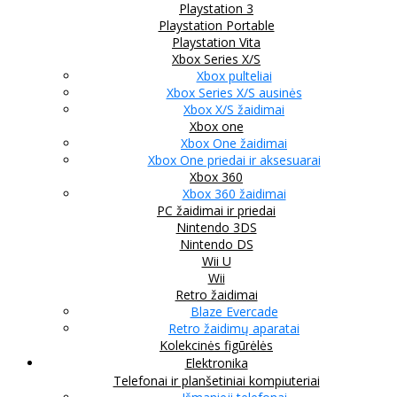
Playstation 3
Playstation Portable
Playstation Vita
Xbox Series X/S
Xbox pulteliai
Xbox Series X/S ausinės
Xbox X/S žaidimai
Xbox one
Xbox One žaidimai
Xbox One priedai ir aksesuarai
Xbox 360
Xbox 360 žaidimai
PC žaidimai ir priedai
Nintendo 3DS
Nintendo DS
Wii U
Wii
Retro žaidimai
Blaze Evercade
Retro žaidimų aparatai
Kolekcinės figūrėlės
Elektronika
Telefonai ir planšetiniai kompiuteriai