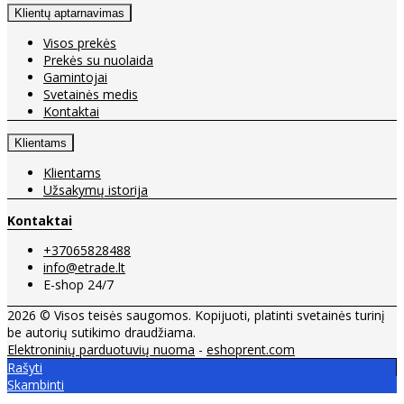
Klientų aptarnavimas
Visos prekės
Prekės su nuolaida
Gamintojai
Svetainės medis
Kontaktai
Klientams
Klientams
Užsakymų istorija
Kontaktai
+37065828488
info@etrade.lt
E-shop 24/7
2026 © Visos teisės saugomos. Kopijuoti, platinti svetainės turinį
be autorių sutikimo draudžiama.
Elektroninių parduotuvių nuoma
-
eshoprent.com
Rašyti
Skambinti