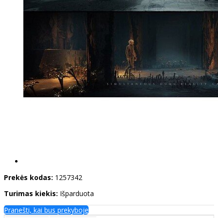
Prekės kodas:
1257342
Turimas kiekis:
Išparduota
Pranešti, kai bus prekyboje