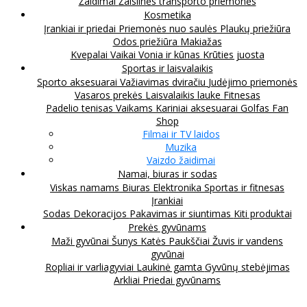
Žaidimai
Žaislinės transporto priemonės
Kosmetika
Įrankiai ir priedai
Priemonės nuo saulės
Plaukų priežiūra
Odos priežiūra
Makiažas
Kvepalai
Vaikai
Vonia ir kūnas
Krūties juosta
Sportas ir laisvalaikis
Sporto aksesuarai
Važiavimas dviračiu
Judėjimo priemonės
Vasaros prekės
Laisvalaikis lauke
Fitnesas
Padelio tenisas
Vaikams
Kariniai aksesuarai
Golfas
Fan
Shop
Filmai ir TV laidos
Muzika
Vaizdo žaidimai
Namai, biuras ir sodas
Viskas namams
Biuras
Elektronika
Sportas ir fitnesas
Įrankiai
Sodas
Dekoracijos
Pakavimas ir siuntimas
Kiti produktai
Prekės gyvūnams
Maži gyvūnai
Šunys
Katės
Paukščiai
Žuvis ir vandens
gyvūnai
Ropliai ir varliagyviai
Laukinė gamta
Gyvūnų stebėjimas
Arkliai
Priedai gyvūnams