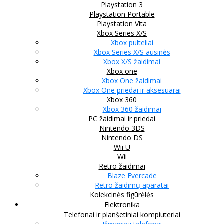
Playstation 3
Playstation Portable
Playstation Vita
Xbox Series X/S
Xbox pulteliai
Xbox Series X/S ausinės
Xbox X/S žaidimai
Xbox one
Xbox One žaidimai
Xbox One priedai ir aksesuarai
Xbox 360
Xbox 360 žaidimai
PC žaidimai ir priedai
Nintendo 3DS
Nintendo DS
Wii U
Wii
Retro žaidimai
Blaze Evercade
Retro žaidimų aparatai
Kolekcinės figūrėlės
Elektronika
Telefonai ir planšetiniai kompiuteriai