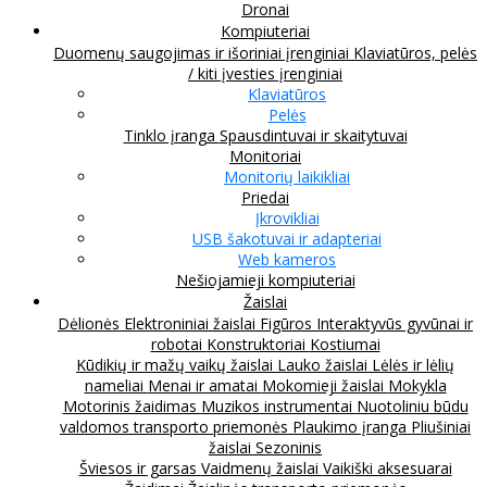
Dronai
Kompiuteriai
Duomenų saugojimas ir išoriniai įrenginiai
Klaviatūros, pelės
/ kiti įvesties įrenginiai
Klaviatūros
Pelės
Tinklo įranga
Spausdintuvai ir skaitytuvai
Monitoriai
Monitorių laikikliai
Priedai
Įkrovikliai
USB šakotuvai ir adapteriai
Web kameros
Nešiojamieji kompiuteriai
Žaislai
Dėlionės
Elektroniniai žaislai
Figūros
Interaktyvūs gyvūnai ir
robotai
Konstruktoriai
Kostiumai
Kūdikių ir mažų vaikų žaislai
Lauko žaislai
Lėlės ir lėlių
nameliai
Menai ir amatai
Mokomieji žaislai
Mokykla
Motorinis žaidimas
Muzikos instrumentai
Nuotoliniu būdu
valdomos transporto priemonės
Plaukimo įranga
Pliušiniai
žaislai
Sezoninis
Šviesos ir garsas
Vaidmenų žaislai
Vaikiški aksesuarai