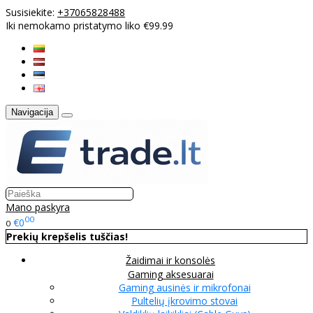
Susisiekite:
+37065828488
Iki nemokamo pristatymo liko €99.99
Navigacija
Mano paskyra
00
€0
0
Prekių krepšelis tuščias!
Žaidimai ir konsolės
Gaming aksesuarai
Gaming ausinės ir mikrofonai
Pultelių įkrovimo stovai