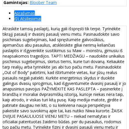
Gamintojas:
Bloober Team
Aprašymas
(0) Atsiliepimai
Atraskite tamsią paslaptį, kurią gali išspręsti tik terpė. Tyrinėkite
tikrąjį pasaulį ir dvasinį pasaulį vienu metu. Pasinaudokite savo
psichiniais sugebėjimais, kad spręstumėte galvosūkius,
apimančius abu pasaulius, atskleiskite giliai nerimą keliančias
paslaptis ir išgyvenkite susitikimus su Maw – monstru, gimusiu iš
neapsakomos tragedijos. TAPTI MEDŽIAGU – naudokite unikalius
psichinius sugebėjimus, skirtus tiems, kurie turi dovaną. Keliaukite
tarp realijų arba tyrinėkite jas abi tuo pačiu metu. Pasinaudokite
„Out of Body“ patirtimi, kad ištirtumėte vietas, kur jūsų realus
pasaulis negali patekti. Kurkite energetinius skydus ir duokite
galingus dvasių sprogimus, kad išgyventumėte dvasinį pasaulį ir jo
anapusinius pavojus PAŽYMĖKITE KAS PASLEPTA – pasinerkite į
brandžią ir moraliai dviprasmišką istoriją, kurioje niekas nėra taip,
kaip atrodo, ir viskas turi kitą pusę. Kaip medija matote, girdite ir
patiriate daugiau nei kiti, o su kiekviena nauja perspektyva
pakeisite savo suvokimą apie tai, kas nutiko Niwa kurorte. ŽAISK
DVIJUE PASAULIUOSE VIENU METU – niekad nematytas ir
oficialiai patentuotas žaidimo būdas. per du pasaulius, rodomus
tuo pačiu metu. Tyrinėkite fizinį ir dvasinį pasaulį vienu metu ir