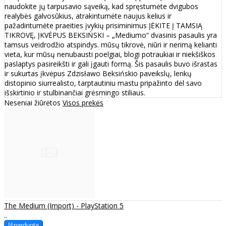
naudokite jų tarpusavio sąveiką, kad spręstumėte dvigubos
realybės galvosūkius, atrakintumėte naujus kelius ir
pažadintumėte praeities įvykių prisiminimus ĮĖKITE Į TAMSIĄ
TIKROVĘ, ĮKVĖPUS BEKSIŃSKI – „Mediumo“ dvasinis pasaulis yra
tamsus veidrodžio atspindys. mūsų tikrovė, niūri ir nerimą kelianti
vieta, kur mūsų nenubausti poelgiai, blogi potraukiai ir niekšiškos
paslaptys pasireikšti ir gali įgauti formą. Šis pasaulis buvo išrastas
ir sukurtas įkvėpus Zdzisławo Beksińskio paveikslų, lenkų
distopinio siurrealisto, tarptautiniu mastu pripažinto dėl savo
išskirtinio ir stulbinančiai grėsmingo stiliaus.
Neseniai žiūrėtos
Visos prekės
The Medium (Import) - PlayStation 5
..