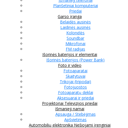
Išmanieji telefonai
Planšetiniai kompiuteriai
Priedai
Garso įranga
Belaidės ausinės
Laidinės ausinės
Kolonėlės
Soundbar
Mikrofonai
FM radijas
Išorinės baterijos ir elementai
Išorinės baterijos (Power Bank)
Foto ir video
Fotoaparatai
Skaitytuvai
Trikojai (tripodai)
Fotojuostos
Fotoaparatų dėklai
Aksesuarai ir priedai
Projektoriai
Televizijos priedai
Išmanieji namai
Apsauga / Stebėjimas
Apšvietimas
Automobilių elektronika
Nešiojami įrenginiai