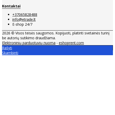
Kontaktai
+37065828488
info@etrade.lt
E-shop 24/7
2026 © Visos teisės saugomos. Kopijuoti, platinti svetainės turinį
be autorių sutikimo draudžiama.
Elektroninių parduotuvių nuoma
-
eshoprent.com
Rašyti
Skambinti