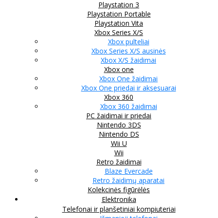
Playstation 3
Playstation Portable
Playstation Vita
Xbox Series X/S
Xbox pulteliai
Xbox Series X/S ausinės
Xbox X/S žaidimai
Xbox one
Xbox One žaidimai
Xbox One priedai ir aksesuarai
Xbox 360
Xbox 360 žaidimai
PC žaidimai ir priedai
Nintendo 3DS
Nintendo DS
Wii U
Wii
Retro žaidimai
Blaze Evercade
Retro žaidimų aparatai
Kolekcinės figūrėlės
Elektronika
Telefonai ir planšetiniai kompiuteriai