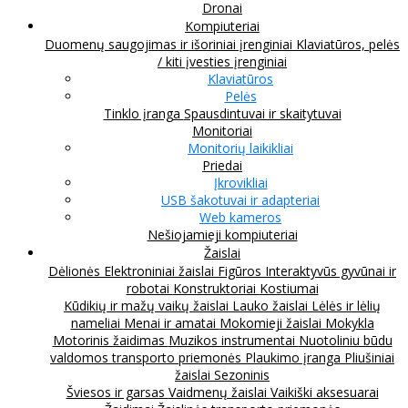
Dronai
Kompiuteriai
Duomenų saugojimas ir išoriniai įrenginiai
Klaviatūros, pelės
/ kiti įvesties įrenginiai
Klaviatūros
Pelės
Tinklo įranga
Spausdintuvai ir skaitytuvai
Monitoriai
Monitorių laikikliai
Priedai
Įkrovikliai
USB šakotuvai ir adapteriai
Web kameros
Nešiojamieji kompiuteriai
Žaislai
Dėlionės
Elektroniniai žaislai
Figūros
Interaktyvūs gyvūnai ir
robotai
Konstruktoriai
Kostiumai
Kūdikių ir mažų vaikų žaislai
Lauko žaislai
Lėlės ir lėlių
nameliai
Menai ir amatai
Mokomieji žaislai
Mokykla
Motorinis žaidimas
Muzikos instrumentai
Nuotoliniu būdu
valdomos transporto priemonės
Plaukimo įranga
Pliušiniai
žaislai
Sezoninis
Šviesos ir garsas
Vaidmenų žaislai
Vaikiški aksesuarai