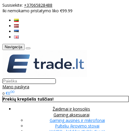
Susisiekite:
+37065828488
Iki nemokamo pristatymo liko €99.99
Navigacija
Mano paskyra
00
€0
0
Prekių krepšelis tuščias!
Žaidimai ir konsolės
Gaming aksesuarai
Gaming ausinės ir mikrofonai
Pultelių įkrovimo stovai