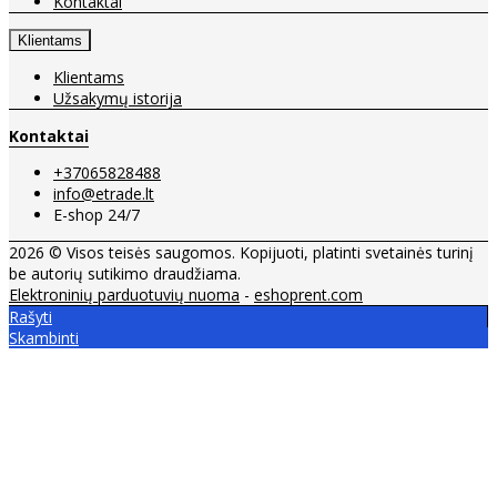
Kontaktai
Klientams
Klientams
Užsakymų istorija
Kontaktai
+37065828488
info@etrade.lt
E-shop 24/7
2026 © Visos teisės saugomos. Kopijuoti, platinti svetainės turinį
be autorių sutikimo draudžiama.
Elektroninių parduotuvių nuoma
-
eshoprent.com
Rašyti
Skambinti