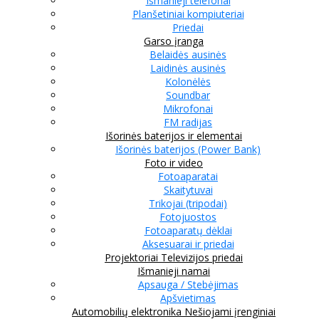
Išmanieji telefonai
Planšetiniai kompiuteriai
Priedai
Garso įranga
Belaidės ausinės
Laidinės ausinės
Kolonėlės
Soundbar
Mikrofonai
FM radijas
Išorinės baterijos ir elementai
Išorinės baterijos (Power Bank)
Foto ir video
Fotoaparatai
Skaitytuvai
Trikojai (tripodai)
Fotojuostos
Fotoaparatų dėklai
Aksesuarai ir priedai
Projektoriai
Televizijos priedai
Išmanieji namai
Apsauga / Stebėjimas
Apšvietimas
Automobilių elektronika
Nešiojami įrenginiai