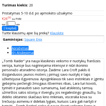
Turimas kiekis:
20
Pristatymas 5-10 d.d. po apmokėto užsakymo
00
€26
su PVM
Turite klausimų apie šią prekę?
Klauskite
Gamintojas:
Square Enix
Aprašymas
(0) Atsiliepimai
„Tomb Raider“ yra nauja klasikinės veiksmo ir nuotykių franšizės
versija, kurioje bus nagrinėjama intensyvi ir niūri ikoninio
personažo atsiradimo istorija. Žaidime Lara Croft pakils iš
išsigandusios jaunos moters į pirmąjį savo nuotykį ir taps
užkietėjusia išgyvenusia. Apsiginklavusi tik savo instinktais ir įgimtu
gebėjimu peržengti žmogaus ištvermės ribas, Lara turi kovoti,
tyrinėti ir panaudoti savo sumanumą, kad atskleistų tamsią
užmirštos salos istoriją ir išvengtų jos negailestingo gniaužtų. Su
didelio oktaninio skaičiaus kino rinkiniais, visceralia kova su
trečiuoju asmeniu ir dideliais lygiais, kuriuos Lara gali naršyti ir
tyrinėti, „Tomb Raider“ siekia iš naujo išrasti veiksmo žanrą ir