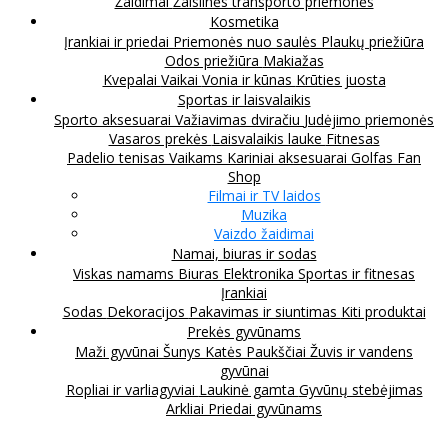
Žaidimai
Žaislinės transporto priemonės
Kosmetika
Įrankiai ir priedai
Priemonės nuo saulės
Plaukų priežiūra
Odos priežiūra
Makiažas
Kvepalai
Vaikai
Vonia ir kūnas
Krūties juosta
Sportas ir laisvalaikis
Sporto aksesuarai
Važiavimas dviračiu
Judėjimo priemonės
Vasaros prekės
Laisvalaikis lauke
Fitnesas
Padelio tenisas
Vaikams
Kariniai aksesuarai
Golfas
Fan
Shop
Filmai ir TV laidos
Muzika
Vaizdo žaidimai
Namai, biuras ir sodas
Viskas namams
Biuras
Elektronika
Sportas ir fitnesas
Įrankiai
Sodas
Dekoracijos
Pakavimas ir siuntimas
Kiti produktai
Prekės gyvūnams
Maži gyvūnai
Šunys
Katės
Paukščiai
Žuvis ir vandens
gyvūnai
Ropliai ir varliagyviai
Laukinė gamta
Gyvūnų stebėjimas
Arkliai
Priedai gyvūnams